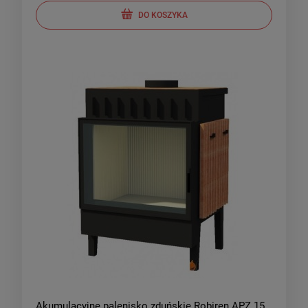
DO KOSZYKA
Akumulacyjne palenisko zduńskie Robiren APZ 15