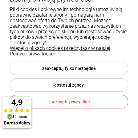
Pliki cookies i pokrewne im technologie umożliwiają
poprawne działanie strony i pomagają nam
dostosować ofertę do Twoich potrzeb. Możesz
zaakceptować wykorzystanie przez nas wszystkich
tych plików i przejść do sklepu lub dostosować użycie
plików do swoich preferencji, wybierając opcję
"Dostosuj zgody".
Więcej o plikach cookies przeczytasz w naszej
Polityce prywatności.
PHU GALERIA CIEPŁA KOMINKI I KOMINY DOMINIK WANAT
ul. Zagnańska 186a
zaakceptuj tylko niezbędne
25-563 Kielce
dostosuj zgody
601954074
biuro@ikominki.pl
zaakceptuj wszystkie
Pomoc
Moje konto