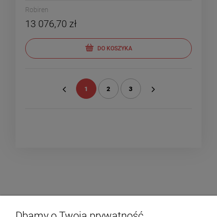
Robiren
13 076,70 zł
DO KOSZYKA
1
2
3
«
»
Dbamy o Twoją prywatność