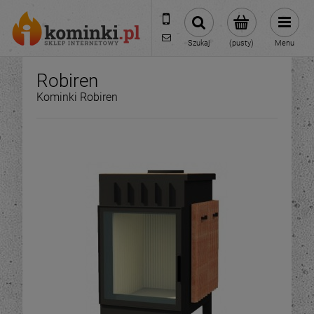
601954074
biuro@ikominki.pl
Szukaj
(pusty)
Menu
Robiren
Kominki Robiren