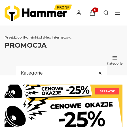
Produkty w koszyk
Otwórz wy
Przejdź do:
iKominki.pl sklep internetowy - kominki, wkłady i kratki kominkowe
PROMOCJA
Kategorie
Kategorie
Kominki
Piece na pellet
KRATKI PRO