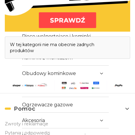
PROMOCJA
Wkłady kominkowe
Piece wolnostojące i kominki
Lista produktów
kozy
W tej kategorii nie ma obecnie żadnych
produktów
Kominki z montażem
Obudowy kominkowe
Kratki
Ogrzewacze gazowe
Linki w stopce
Pomoc
Akcesoria
Zwroty i reklamacje
Pytania i odpowiedzi