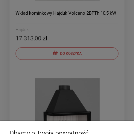
Wkład kominkowy Hajduk Volcano 2BPTh 10,5 kW
Hajduk
17 313,00 zł
DO KOSZYKA
Dbamy o Twoją prywatność