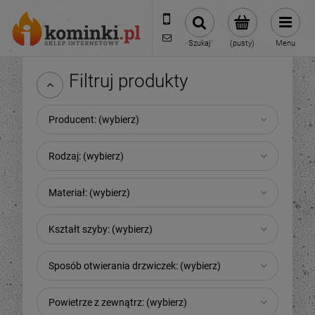
601954074
biuro@ikominki.pl
Szukaj
(pusty)
Menu
Filtruj produkty
Producent: (wybierz)
Rodzaj: (wybierz)
Materiał: (wybierz)
Kształt szyby: (wybierz)
Sposób otwierania drzwiczek: (wybierz)
Powietrze z zewnątrz: (wybierz)