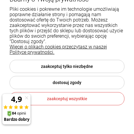
Pliki cookies i pokrewne im technologie umożliwiają
poprawne działanie strony i pomagają nam
dostosować ofertę do Twoich potrzeb. Możesz
zaakceptować wykorzystanie przez nas wszystkich
tych plików i przejść do sklepu lub dostosować użycie
plików do swoich preferencji, wybierając opcję
"Dostosuj zgody".
Wkład kominkowy Hajduk Volcano 2LAT 9 kW
Więcej o plikach cookies przeczytasz w naszej
Polityce prywatności.
Hajduk
zaakceptuj tylko niezbędne
10 808,00 zł
dostosuj zgody
DO KOSZYKA
zaakceptuj wszystkie
1
2
«
»