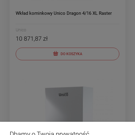
Wkład kominkowy Unico Dragon 4/16 XL Raster
Unico
10 871,87 zł
DO KOSZYKA
Dbamy o Twoją prywatność