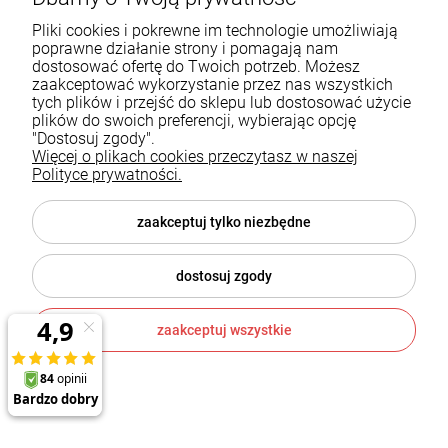
Pliki cookies i pokrewne im technologie umożliwiają
poprawne działanie strony i pomagają nam
dostosować ofertę do Twoich potrzeb. Możesz
zaakceptować wykorzystanie przez nas wszystkich
tych plików i przejść do sklepu lub dostosować użycie
plików do swoich preferencji, wybierając opcję
"Dostosuj zgody".
Wkład kominkowy Unico Dragon 4B Lift Raster
Więcej o plikach cookies przeczytasz w naszej
Polityce prywatności.
Unico
zaakceptuj tylko niezbędne
17 864,00 zł
dostosuj zgody
DO KOSZYKA
zaakceptuj wszystkie
1
2
3
«
»