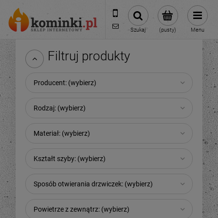
601954074
biuro@ikominki.pl
Szukaj
(pusty)
Menu
Filtruj produkty
Producent: (wybierz)
Rodzaj: (wybierz)
Materiał: (wybierz)
Kształt szyby: (wybierz)
Sposób otwierania drzwiczek: (wybierz)
Powietrze z zewnątrz: (wybierz)