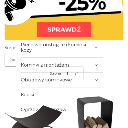
KRATKI PRO
PROMOCJA
Wkłady kominkowe
Piece wolnostojące i kominki
Lista produktów
Sortowanie:
kozy
Domyślne
Kominki z montażem
Strona
z 1
Obudowy kominkowe
Kratki
Ogrzewacze gazowe
Akcesoria