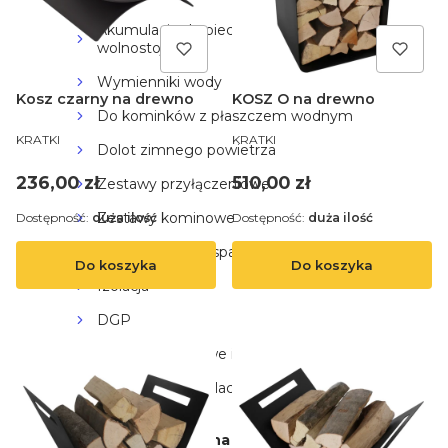
Akumulacje do pieców
wolnostojących
Wymienniki wody
Kosz czarny na drewno
KOSZ O na drewno
Do kominków z płaszczem wodnym
PRODUCENT
PRODUCENT
KRATKI
KRATKI
Dolot zimnego powietrza
Cena
Cena
236,00 zł
510,00 zł
Zestawy przyłączeniowe
Zestawy kominowe
Dostępność:
duża ilość
Dostępność:
duża ilość
Odprowadzenie spalin
Do koszyka
Do koszyka
Izolacja
DGP
Nasady kominowe i wentylacyjne
Materiały akumulacyjne do ciepłych
kominków
Kosze i stojaki na drewno do