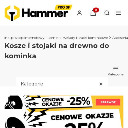
Produkty w koszyk
Otwórz wy
ominki.pl sklep internetowy - kominki, wkłady i kratki kominkowe
Akcesoria
Kosze i stojaki na drewno do
kominka
Kategorie
Kategorie
Kominki
Piece na pellet