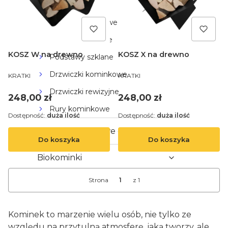
kominka
Sznury kominkowe
Szkło kominkowe
KOSZ W na drewno
KOSZ X na drewno
Podstawy szklane
PRODUCENT
PRODUCENT
Drzwiczki kominkowe
KRATKI
KRATKI
Drzwiczki rewizyjne
Cena
Cena
248,00 zł
248,00 zł
Rury kominkowe
Dostępność:
duża ilość
Dostępność:
duża ilość
Kominy systemowe ceramiczne
Do koszyka
Do koszyka
Biokominki
Strona
z 1
Kominek to marzenie wielu osób, nie tylko ze
względu na przytulną atmosferę, jaką tworzy, ale