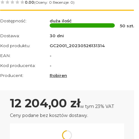
0.00
(Oceny: 0 Recenzje: 0)
Dostępność:
duża ilość
50
szt.
Dostawa:
30 dni
Kod produktu:
GC2001_20230526131314
EAN:
-
Kod producenta:
-
Producent:
Robiren
Cena
12 204,00 zł
w tym 23% VAT
w tym
23%
VAT
Ceny podane bez kosztów dostawy.
Wybierz wariant produktu: