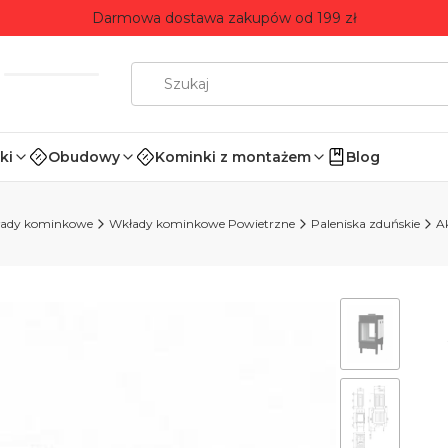
Darmowa dostawa zakupów od 199 zł
ki
Obudowy
Kominki z montażem
Blog
ady kominkowe
Wkłady kominkowe Powietrzne
Paleniska zduńskie
A