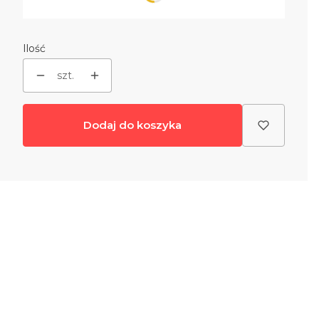
Poszczególne warianty mogą różnić się ceną
Ilość
szt.
Dodaj do koszyka