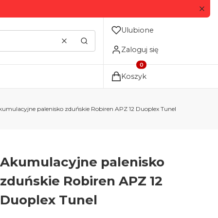
Ulubione
Wyczyść
Szukaj
Zaloguj się
Produkty w koszyku: 0. Zo
Koszyk
kumulacyjne palenisko zduńskie Robiren APZ 12 Duoplex Tunel
Akumulacyjne palenisko
zduńskie Robiren APZ 12
Duoplex Tunel