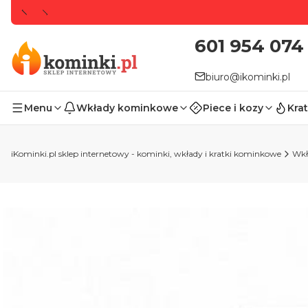
601 954 074
biuro@ikominki.pl
Menu
Wkłady kominkowe
Piece i kozy
Krat
iKominki.pl sklep internetowy - kominki, wkłady i kratki kominkowe
Wkł