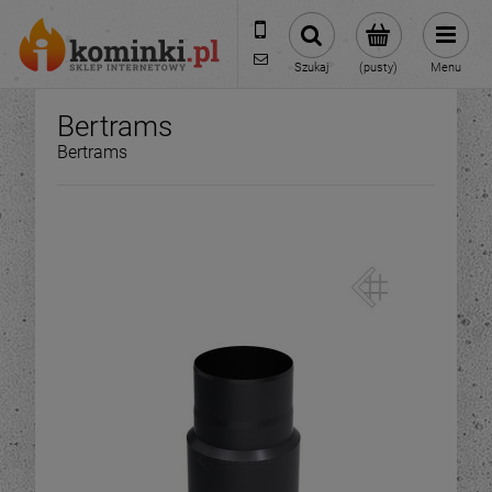
601954074
biuro@ikominki.pl
Szukaj
(pusty)
Menu
Bertrams
Bertrams