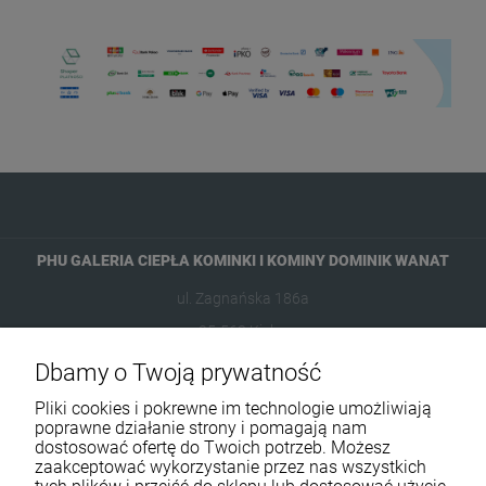
PHU GALERIA CIEPŁA KOMINKI I KOMINY DOMINIK WANAT
ul. Zagnańska 186a
25-563 Kielce
Dbamy o Twoją prywatność
601954074
Pliki cookies i pokrewne im technologie umożliwiają
biuro@ikominki.pl
poprawne działanie strony i pomagają nam
dostosować ofertę do Twoich potrzeb. Możesz
zaakceptować wykorzystanie przez nas wszystkich
Pomoc