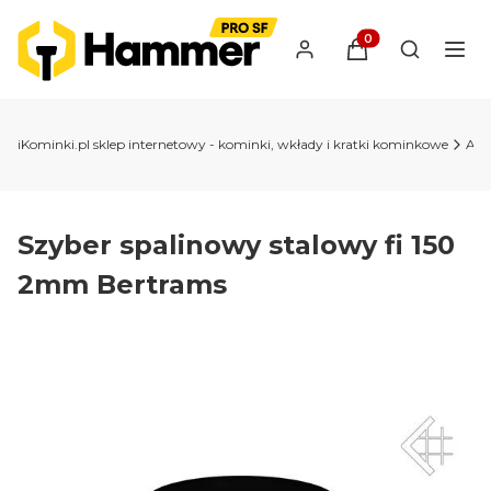
Produkty w koszyk
Otwórz wy
iKominki.pl sklep internetowy - kominki, wkłady i kratki kominkowe
Akc
Szyber spalinowy stalowy fi 150
2mm Bertrams