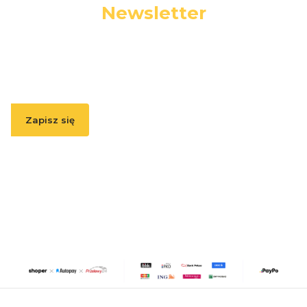
Newsletter
Podaj swój adres e-mail, jeżeli chcesz otrzymywać
informacje o nowościach i promocjach.
Zapisz się
Zapisując się, akceptujesz nasz
Regulamin
(w zakresie dotyczącym
Newslettera). Przetwarzanie danych odbywa się zgodnie z
Polityką
prywatności
.