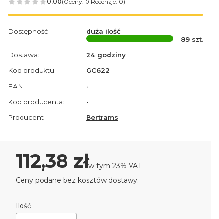
0.00
(Oceny: 0 Recenzje: 0)
Dostępność:
duża ilość
89
szt.
Dostawa:
24 godziny
Kod produktu:
GC622
EAN:
-
Kod producenta:
-
Producent:
Bertrams
Cena
112,38 zł
w tym 23% VAT
w tym
23%
VAT
Ceny podane bez kosztów dostawy.
Ilość