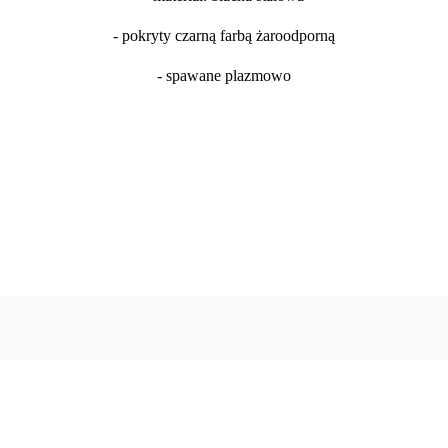
- pokryty czarną farbą żaroodporną
- spawane plazmowo
Oceń i opisz
0.00
Liczba ocen: 0