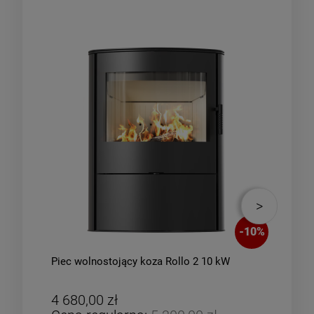
-
10
%
Piec wolnostojący koza Rollo 2 10 kW
Piec
zes
4 680,00 zł
4 8