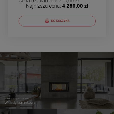
Cena regularna:
5 200,00 zł
Cen
Najniższa cena:
4 280,00 zł
DO KOSZYKA
Produkty z najwyższej półki
Wkłady kominkowe