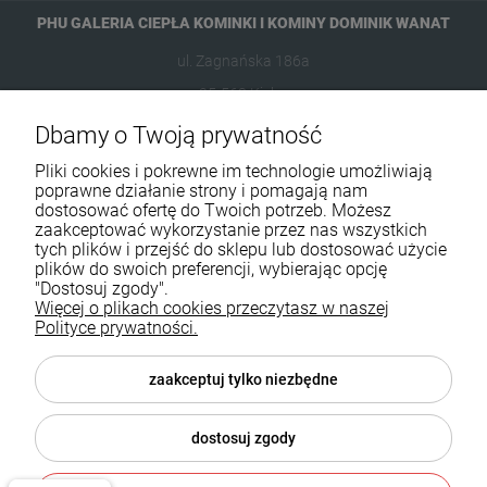
PHU GALERIA CIEPŁA KOMINKI I KOMINY DOMINIK WANAT
ul. Zagnańska 186a
25-563 Kielce
Dbamy o Twoją prywatność
601954074
Pliki cookies i pokrewne im technologie umożliwiają
biuro@ikominki.pl
poprawne działanie strony i pomagają nam
dostosować ofertę do Twoich potrzeb. Możesz
zaakceptować wykorzystanie przez nas wszystkich
Pomoc
tych plików i przejść do sklepu lub dostosować użycie
plików do swoich preferencji, wybierając opcję
Moje konto
"Dostosuj zgody".
Więcej o plikach cookies przeczytasz w naszej
Polityce prywatności.
Płatności i dostawa
Informacje
zaakceptuj tylko niezbędne
O nas
dostosuj zgody