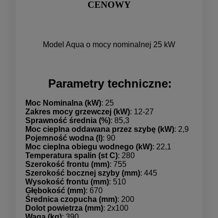
CENOWY
Model Aqua o mocy nominalnej 25 kW
Parametry techniczne:
Moc Nominalna (kW)
: 25
Zakres mocy grzewczej (kW)
: 12-27
Sprawność średnia (%)
: 85,3
Moc cieplna oddawana przez szybę (kW)
: 2,9
Pojemność wodna (l)
: 90
Moc cieplna obiegu wodnego (kW)
: 22,1
Temperatura spalin (st C)
: 280
Szerokość frontu (mm)
: 755
Szerokość bocznej szyby (mm)
: 445
Wysokość frontu (mm)
: 510
Głębokość (mm)
: 670
Średnica czopucha (mm)
: 200
Dolot powietrza (mm)
: 2x100
Waga (kg)
: 390