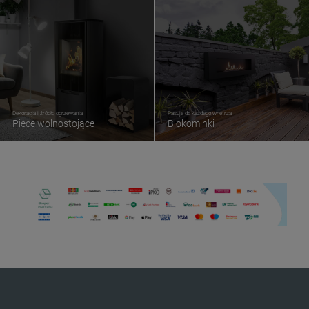
Dekoracja i źródło ogrzewania
Pasuje do każdego wnętrza
Piece wolnostojące
Biokominki