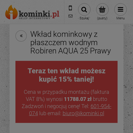
601954074
biuro@ikominki.pl
Szukaj
(pusty)
Menu
Wkład kominkowy z
płaszczem wodnym
Robiren AQUA 25 Prawy
Teraz ten wkład możesz
kupić 15% taniej!
Cena w przypadku montażu (faktura
VAT 8%) wynosi
11788.07 zł
brutto
Zadzwoń i negocjuj cenę! Tel:
601-954-
074
lub email:
biuro@ikominki.pl