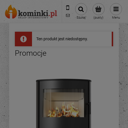
601954074
biuro@ikominki.pl
Szukaj
(pusty)
Menu
Ten produkt jest niedostępny.
Promocje