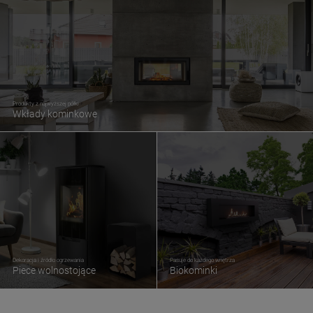
Produkty z najwyższej półki
Wkłady kominkowe
Dekoracja i źródło ogrzewania
Pasuje do każdego wnętrza
Piece wolnostojące
Biokominki