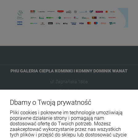
PHU GALERIA CIEPŁA KOMINKI I KOMINY DOMINIK WANAT
ul. Zagnańska 186a
25-563 Kielce
Dbamy o Twoją prywatność
601954074
Pliki cookies i pokrewne im technologie umożliwiają
biuro@ikominki.pl
poprawne działanie strony i pomagają nam
dostosować ofertę do Twoich potrzeb. Możesz
zaakceptować wykorzystanie przez nas wszystkich
Pomoc
tych plików i przejść do sklepu lub dostosować użycie