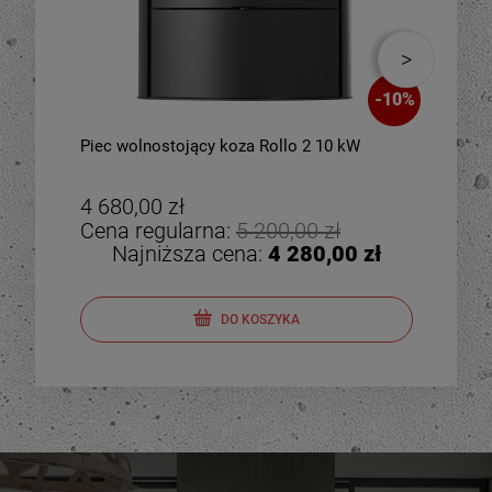
-
10
%
Piec wolnostojący koza Rollo 2 10 kW
Piec
zes
4 680,00 zł
4 8
Cena regularna:
5 200,00 zł
Cen
Najniższa cena:
4 280,00 zł
DO KOSZYKA