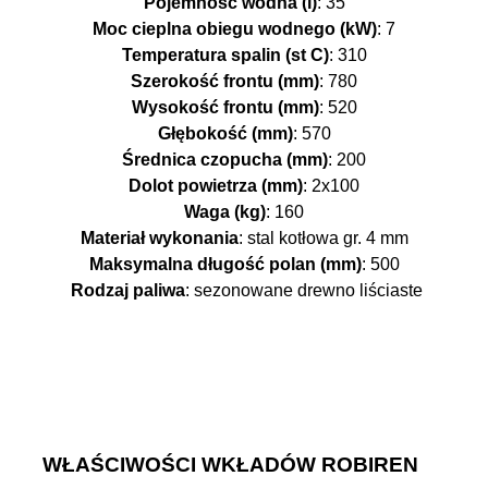
Pojemność wodna (l)
: 35
Moc cieplna obiegu wodnego (kW)
: 7
Temperatura spalin (st C)
: 310
Szerokość frontu (mm)
: 780
Wysokość frontu (mm)
: 520
Głębokość (mm)
: 570
Średnica czopucha (mm)
: 200
Dolot powietrza (mm)
: 2x100
Waga (kg)
: 160
Materiał wykonania
: stal kotłowa gr. 4 mm
Maksymalna długość polan (mm)
: 500
Rodzaj paliwa
: sezonowane drewno liściaste
WŁAŚCIWOŚCI WKŁADÓW ROBIREN