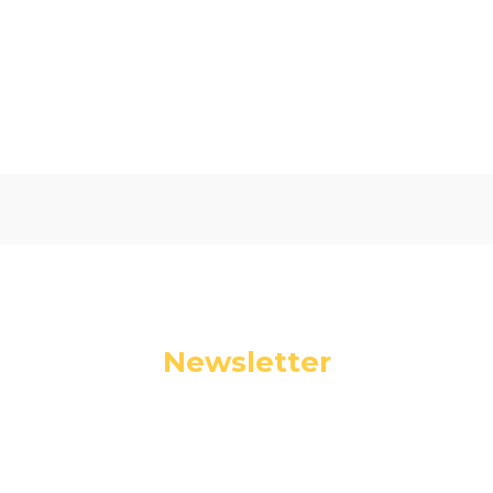
Oceń i opisz
0.00
Liczba ocen: 0
Newsletter
Podaj swój adres e-mail, jeżeli chcesz otrzymywać
informacje o nowościach i promocjach.