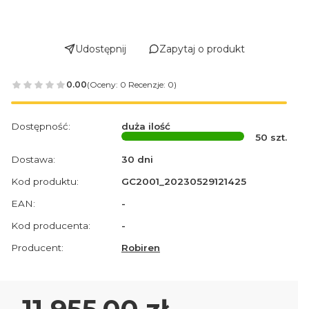
Udostępnij
Zapytaj o produkt
0.00
(Oceny: 0 Recenzje: 0)
Dostępność:
duża ilość
50
szt.
Dostawa:
30 dni
Kod produktu:
GC2001_20230529121425
EAN:
-
Kod producenta:
-
Producent:
Robiren
Cena