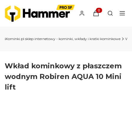
Produkty w koszyk
Otwórz wy
iKominki.pl sklep internetowy - kominki, wkłady i kratki kominkowe
Wkł
Wkład kominkowy z płaszczem
wodnym Robiren AQUA 10 Mini
lift