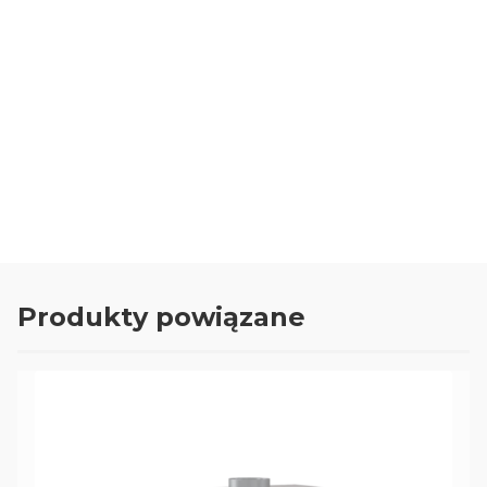
tak
Usługa montażu
Oceń i opisz
0.00
Liczba ocen: 0
Produkty powiązane