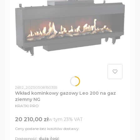
Kod produktu
2692_20230308150355
Wkład kominkowy gazowy Leo 200 na gaz
ziemny NG
PRODUCENT
KRATKI PRO
Cena brutto
20 210,00 zł
w tym %s VAT
w tym
23%
VAT
Ceny podane bez kosztów dostawy.
Dostępność:
duża ilość