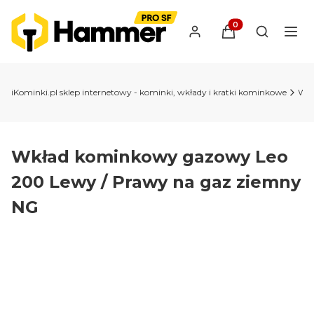
Produkty w koszyk
Otwórz wy
iKominki.pl sklep internetowy - kominki, wkłady i kratki kominkowe
Wkł
Wkład kominkowy gazowy Leo
200 Lewy / Prawy na gaz ziemny
NG