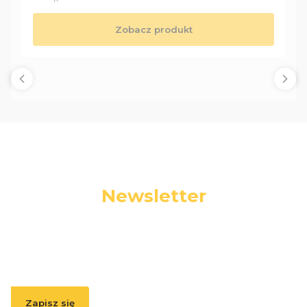
Zobacz produkt
Newsletter
Podaj swój adres e-mail, jeżeli chcesz otrzymywać
informacje o nowościach i promocjach.
Zapisz się