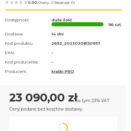
0.00
(Oceny: 0 Recenzje: 0)
Dostępność:
duża ilość
96
szt.
Dostawa:
14 dni
Kod produktu:
2692_20230308150957
EAN:
-
Kod producenta:
-
Producent:
kratki PRO
Cena
23 090,00 zł
w tym 23% VAT
w tym
23%
VAT
Ceny podane bez kosztów dostawy.
Wybierz wariant produktu: