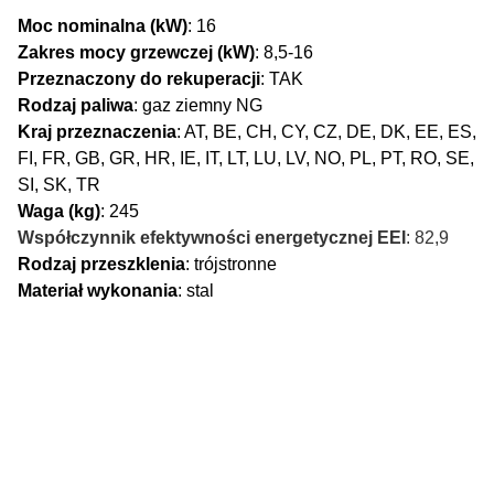
Moc nominalna (kW)
: 16
Zakres mocy grzewczej (kW)
: 8,5-16
Przeznaczony do rekuperacji
: TAK
Rodzaj paliwa
: gaz ziemny NG
Kraj przeznaczenia
: AT, BE, CH, CY, CZ, DE, DK, EE, ES,
FI, FR, GB, GR, HR, IE, IT, LT, LU, LV, NO, PL, PT, RO, SE,
SI, SK, TR
Waga (kg)
: 245
Współczynnik efektywności energetycznej EEI
: 82,9
Rodzaj przeszklenia
: trójstronne
Materiał wykonania
: stal