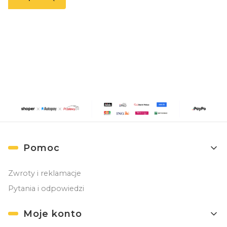
Zapisując się, akceptujesz nasz
Regulamin
(w zakresie dotyczącym
Newslettera). Przetwarzanie danych odbywa się zgodnie z
Polityką
prywatności
.
Linki w stopce
Pomoc
Zwroty i reklamacje
Pytania i odpowiedzi
Moje konto