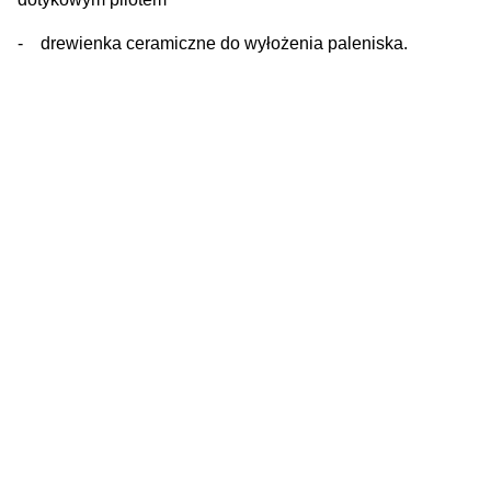
- drewienka ceramiczne do wyłożenia paleniska.
Wkłady kominkowe:
Rodzaj
Powietrzne
Materiał
Stal
Kształt szyby
Trzystronna
Powietrze z zewnątrz
Tak
Kominek do rekuperacji
Tak
Wylot spalin
Góra
Materiał opałowy
Gaz
Ceny promocyjne: