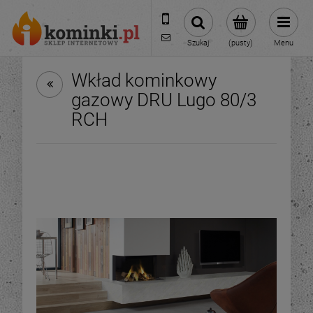
601954074
biuro@ikominki.pl
Szukaj
(pusty)
Menu
Wkład kominkowy
gazowy DRU Lugo 80/3
RCH