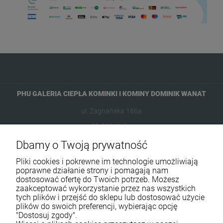
PHU GALERIA CIEPŁA KOMINKI I KOMINY DOMINIK WANAT
ul. Zagnańska 186a
25-563 Kielce
Dbamy o Twoją prywatność
601954074
Pliki cookies i pokrewne im technologie umożliwiają
biuro@ikominki.pl
poprawne działanie strony i pomagają nam
dostosować ofertę do Twoich potrzeb. Możesz
zaakceptować wykorzystanie przez nas wszystkich
Pomoc
tych plików i przejść do sklepu lub dostosować użycie
plików do swoich preferencji, wybierając opcję
Moje konto
"Dostosuj zgody".