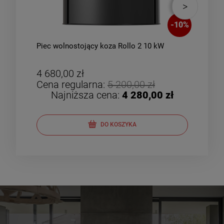
-
10
%
Piec wolnostojący koza Rollo 2 10 kW
Piec
zes
4 680,00 zł
4 8
Cena regularna:
5 200,00 zł
Cen
Najniższa cena:
4 280,00 zł
DO KOSZYKA