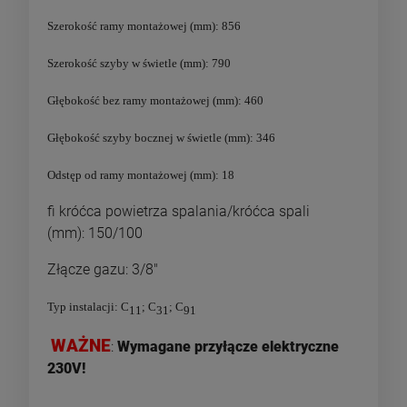
Szerokość ramy montażowej (mm): 856
Szerokość szyby w świetle (mm): 790
Głębokość bez ramy montażowej (mm): 460
Głębokość szyby bocznej w świetle (mm): 346
Odstęp od ramy montażowej (mm): 18
fi króćca powietrza spalania/króćca spali
(mm): 150/100
Złącze gazu: 3/8"
Typ instalacji: C
; C
; C
11
31
91
WAŻNE
:
Wymagane przyłącze elektryczne
230V!