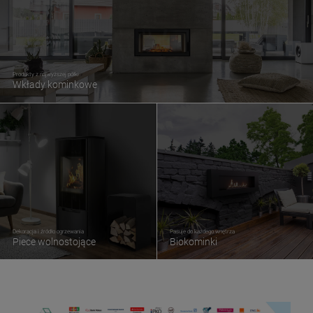
Produkty z najwyższej półki
Wkłady kominkowe
Dekoracja i źródło ogrzewania
Pasuje do każdego wnętrza
Piece wolnostojące
Biokominki