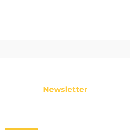
Oceń i opisz
0.00
Liczba ocen: 0
Newsletter
Podaj swój adres e-mail, jeżeli chcesz otrzymywać
informacje o nowościach i promocjach.