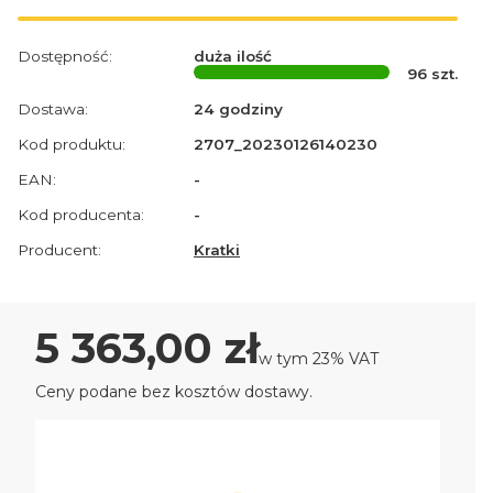
Dostępność:
duża ilość
96
szt.
Dostawa:
24 godziny
Kod produktu:
2707_20230126140230
EAN:
-
Kod producenta:
-
Producent:
Kratki
Cena
5 363,00 zł
w tym 23% VAT
w tym
23%
VAT
Ceny podane bez kosztów dostawy.
Wybierz wariant produktu:
Poszczególne warianty mogą różnić się ceną