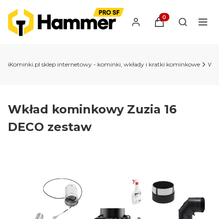
Produkty w koszyk
Otwórz wy
iKominki.pl sklep internetowy - kominki, wkłady i kratki kominkowe
Wkł
Wkład kominkowy Zuzia 16
DECO zestaw