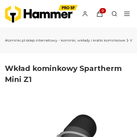
Produkty w koszyk
Otwórz wy
iKominki.pl sklep internetowy - kominki, wkłady i kratki kominkowe
Wkł
Wkład kominkowy Spartherm
Mini Z1