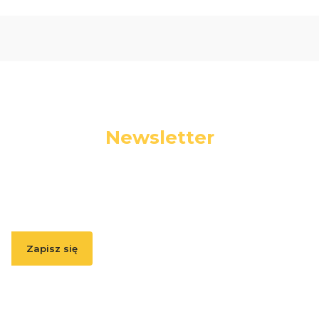
Newsletter
Podaj swój adres e-mail, jeżeli chcesz otrzymywać
informacje o nowościach i promocjach.
Zapisz się
Zapisując się, akceptujesz nasz
Regulamin
(w zakresie dotyczącym
Newslettera). Przetwarzanie danych odbywa się zgodnie z
Polityką
prywatności
.