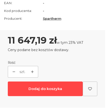
EAN:
-
Kod producenta:
-
Producent:
Spartherm
Cena
11 647,19 zł
w tym 23% VAT
w tym
23%
VAT
Ceny podane bez kosztów dostawy.
Ilość
szt.
Dodaj do koszyka