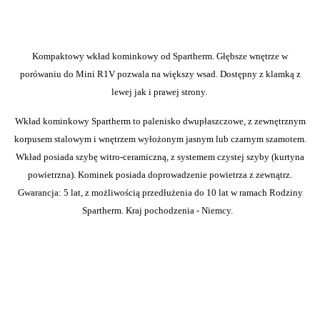
Kompaktowy wkład kominkowy od Spartherm. Głębsze wnętrze w
porówaniu do Mini R1V pozwala na większy wsad. Dostępny z klamką z
lewej jak i prawej strony.
Wkład kominkowy Spartherm to palenisko dwupłaszczowe, z zewnętrznym
korpusem stalowym i wnętrzem wyłożonym jasnym lub czarnym szamotem.
Wkład posiada szybę witro-ceramiczną, z systemem czystej szyby (kurtyna
powietrzna). Kominek posiada doprowadzenie powietrza z zewnątrz.
Gwarancja: 5 lat, z możliwością przedłużenia do 10 lat w ramach Rodziny
Spartherm. Kraj pochodzenia - Niemcy.
Wkłady kominkowe:
Rodzaj
Powietrzne