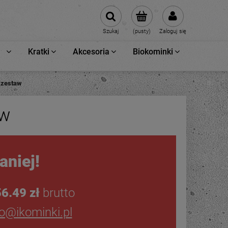
Szukaj
(pusty)
Zaloguj się
Kratki
Akcesoria
Biokominki
 zestaw
aw
aniej!
6.49 zł
brutto
ro@ikominki.pl