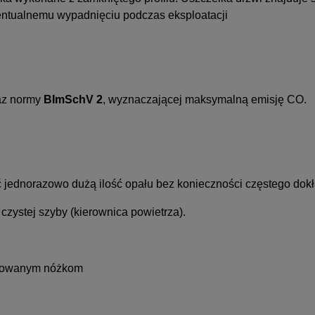
entualnemu wypadnięciu podczas eksploatacji
az normy
BImSchV 2
, wyznaczającej maksymalną emisję CO.
 jednorazowo dużą ilość opału bez konieczności częstego dokł
zystej szyby (kierownica powietrza).
ulowanym nóżkom