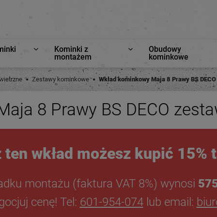
minki
Kominki z
Obudowy
montażem
kominkowe
ietrzne
Zestawy kominkowe
Wkład kominkowy Maja 8 Prawy BS DECO
Maja 8 Prawy BS DECO zest
 ten wkład możesz kupić 15% t
adku montażu (faktura VAT 8%) wynosi
575
ocjuj cenę! Tel:
601-954-074
lub email:
biu