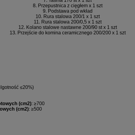
7. Taśma 170 st x 1 szt
8. Przepustnica z cięgłem x 1 szt
9. Podstawa pod wkład
10. Rura stalowa 200/1 x 1 szt
11. Rura stalowa 200/0,5 x 1 szt
12. Kolano stalowe nastawne 200/90 st x 1 szt
13. Przejście do komina ceramicznego 200/200 x 1 szt
ilgotność ≤20%)
otowych (cm2)
: ≥700
towych (cm2)
: ≥500