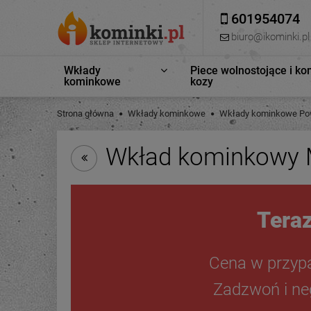
601954074
biuro@ikominki.pl
Wkłady
Piece wolnostojące i ko
kominkowe
kozy
Strona główna
Wkłady kominkowe
Wkłady kominkowe Pow
Wkład kominkowy 
Teraz
Cena w przyp
Zadzwoń i neg