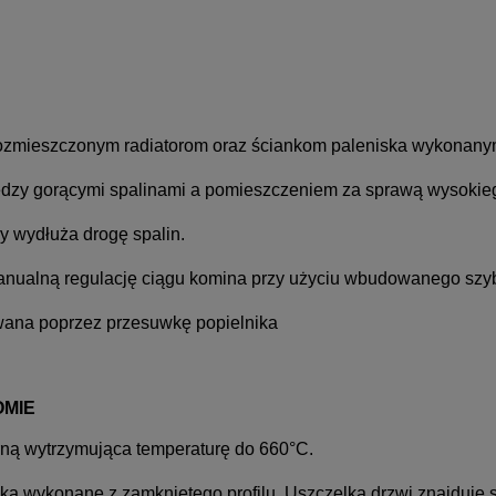
rozmieszczonym radiatorom oraz ściankom paleniska wykonanym 
dzy gorącymi spalinami a pomieszczeniem za sprawą wysokie
ry wydłuża drogę spalin.
nualną regulację ciągu komina przy użyciu wbudowanego szyb
wana poprzez przesuwkę popielnika
OMIE
ną wytrzymująca temperaturę do 660°C.
nka wykonane z zamkniętego profilu. Uszczelka drzwi znajduje 