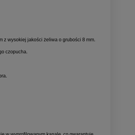
z wysokiej jakości żeliwa o grubości 8 mm.
go czopucha.
ra.
się w wyprofilowanym kanale, co gwarantuje