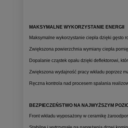
MAKSYMALNE WYKORZYSTANIE ENERGII
Maksymalne wykorzystanie ciepła dzięki gęsto 
Zwiększona powierzchnia wymiany ciepła pomię
Dopalanie cząstek opału dzięki deflektorowi, któ
Zwiększona wydajność pracy wkładu poprzez ma
Ręczna kontrola nad procesem spalania realizo
BEZPIECZEŃSTWO NA NAJWYŻSZYM POZI
Front wkładu wyposażony w ceramikę żaroodpor
Stabilne i wytrzymałe na naprężenia drzwi komi