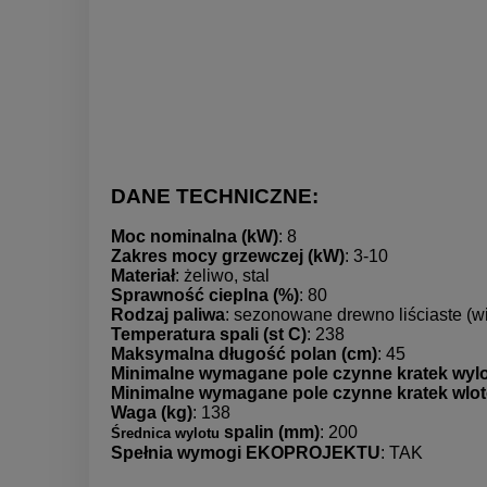
DANE TECHNICZNE:
Moc nominalna (kW)
: 8
Zakres mocy grzewczej (kW)
: 3-10
Materiał
: żeliwo, stal
Sprawność cieplna (%)
: 80
Rodzaj paliwa
: sezonowane drewno liściaste (w
Temperatura spali (st C)
: 238
Maksymalna długość polan (cm)
: 45
Minimalne wymagane pole czynne kratek wyl
Minimalne wymagane pole czynne kratek wlo
Waga (kg)
: 138
spalin (mm)
: 200
Średnica wylotu
Spełnia wymogi EKOPROJEKTU
: TAK