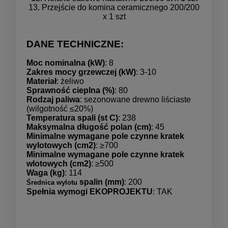
13. Przejście do komina ceramicznego 200/200
x 1 szt
DANE TECHNICZNE:
Moc nominalna (kW)
: 8
Zakres mocy grzewczej (kW)
: 3-10
Materiał
: żeliwo
Sprawność cieplna (%)
: 80
Rodzaj paliwa
: sezonowane drewno liściaste
(wilgotność ≤20%)
Temperatura spali (st C)
: 238
Maksymalna długość polan (cm)
: 45
Minimalne wymagane pole czynne kratek
wylotowych (cm2)
: ≥700
Minimalne wymagane pole czynne kratek
wlotowych (cm2)
: ≥500
Waga (kg)
: 114
spalin (mm)
: 200
Średnica wylotu
Spełnia wymogi EKOPROJEKTU
: TAK