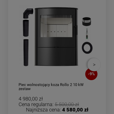
-
9
%
Piec wolnostojący koza Rollo 2 10 kW
Piec
zestaw
4 980,00 zł
4 9
Cena regularna:
5 500,00 zł
Cen
Najniższa cena:
4 580,00 zł