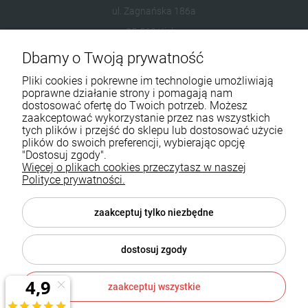
ul. Zagnańska 186a
25-563 Kielce
Dbamy o Twoją prywatność
601954074
Pliki cookies i pokrewne im technologie umożliwiają
biuro@ikominki.pl
poprawne działanie strony i pomagają nam
dostosować ofertę do Twoich potrzeb. Możesz
zaakceptować wykorzystanie przez nas wszystkich
Pomoc
tych plików i przejść do sklepu lub dostosować użycie
plików do swoich preferencji, wybierając opcję
Moje konto
"Dostosuj zgody".
Więcej o plikach cookies przeczytasz w naszej
Polityce prywatności.
Płatności i dostawa
Informacje
zaakceptuj tylko niezbędne
O nas
dostosuj zgody
zaakceptuj wszystkie