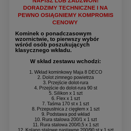
NAPISZ LUB ZADZWOŃ!
DORADZIMY TECHNICZNE I NA
PEWNO OSIĄGNIEMY KOMPROMIS
CENOWY
Kominek o ponadczasowym
wzornictwie, to pierwszy wybór
wśród osób poszukujących
klasycznego wkładu.
W skład zestawu wchodzi:
1. Wkład kominkowy Maja 8 DECO
2. Dolot zimnego powietrza
3. Przejście dolot-rura
4. Przejście do dolot-rura 90 st
5. Silikon x 1 szt
6. Flex x 1 szt
7. Taśma 170 st x 1 szt
8. Przepustnica z cięgłem x 1 szt
9. Podstawa pod wkład
10. Rura stalowa 200/1 x 1 szt
11. Rura stalowa 200/0,5 x 1 szt
12. Kolano stalowe nastawne 200/90 st x 1 szt