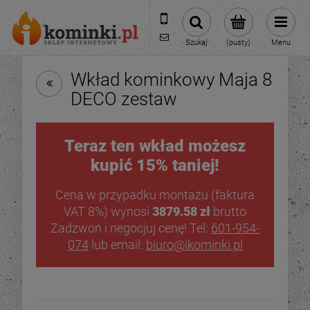
601954074
biuro@ikominki.pl
Szukaj
(pusty)
Menu
Wkład kominkowy Maja 8
DECO zestaw
Teraz ten wkład możesz
kupić 15% taniej!
Cena w przypadku montażu (faktura
VAT 8%) wynosi
3879.58 zł
brutto
Zadzwoń i negocjuj cenę! Tel:
601-954-
074
lub email:
biuro@ikominki.pl