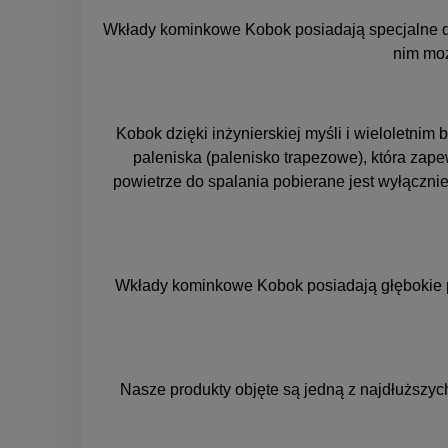
Wkłady kominkowe Kobok posiadają specjalne dys
nim moż
Kobok dzięki inżynierskiej myśli i wieloletni
paleniska (palenisko trapezowe), która zap
powietrze do spalania pobierane jest wyłączni
Wkłady kominkowe Kobok posiadają głębokie p
Nasze produkty objęte są jedną z najdłuższych