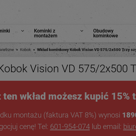
minki
Kominki z
Obudowy
montażem
kominkowe
ietrzne
Kobok
Wkład kominkowy Kobok Vision VD 575/2x500 Trzy szy
obok Vision VD 575/2x500 Tr
 ten wkład możesz kupić 15% t
dku montażu (faktura VAT 8%) wynosi
189
ocjuj cenę! Tel:
601-954-074
lub email:
biu