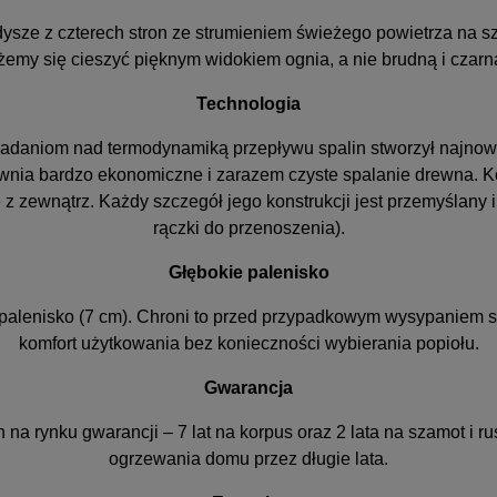
ze z czterech stron ze strumieniem świeżego powietrza na szy
emy się cieszyć pięknym widokiem ognia, a nie brudną i czarn
Technologia
m badaniom nad termodynamiką przepływu spalin stworzył najno
ewnia bardzo ekonomiczne i zarazem czyste spalanie drewna. K
e z zewnątrz. Każdy szczegół jego konstrukcji jest przemyślan
rączki do przenoszenia).
Głębokie palenisko
alenisko (7 cm). Chroni to przed przypadkowym wysypaniem się
komfort użytkowania bez konieczności wybierania popiołu.
Gwarancja
 na rynku gwarancji – 7 lat na korpus oraz 2 lata na szamot i 
ogrzewania domu przez długie lata.