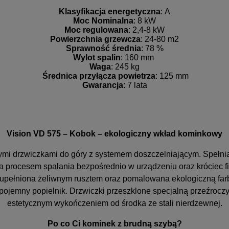
Klasyfikacja energetyczna
: A
Moc Nominalna
: 8 kW
Moc regulowana
: 2,4-8 kW
Powierzchnia grzewcza
: 24-80 m2
Sprawność średnia
: 78 %
Wylot spalin
: 160 mm
Waga
: 245 kg
Średnica przyłącza powietrza
: 125 mm
Gwarancja
: 7 lata
Vision VD 575 – Kobok – ekologiczny wkład kominkowy
mi drzwiczkami do góry z systemem doszczelniającym. Spełni
a procesem spalania bezpośrednio w urządzeniu oraz króciec 
zupełniona żeliwnym rusztem oraz pomalowana ekologiczną far
i pojemny popielnik. Drzwiczki przeszklone specjalną przeźroc
estetycznym wykończeniem od środka ze stali nierdzewnej.
Po co Ci kominek z brudną szybą?