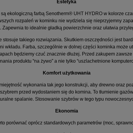
Estetyka
 ekologiczną farbą Senotherm® UHT HYDRO w kolorze czarny 
rwszych rozpaleń w kominku nie wydziela się nieprzyjemny zap
apewnia to idealnie gładką powierzchnie oraz ułatwia przyle
 stosuje takiego rozwiązania. Skutkiem oszczędności jest bar
hni wkładu. Farba, szczególnie w dolnej części kominka może ut
zapach będziemy czuć znacznie dłużej. Przed zakupem zawsze w
nania produktu “na żywo” a nie tylko “uszlachetnione komputero
Komfort użytkowania
iejętność wykonania tak jego konstrukcji, aby drewno oraz pozo
e szybrem przed wydostaniem się do komina. To tłumienie gazó
turalne spalanie. Stosowanie szybrów w tego typu nowoczesnyc
Ekonomia
o porównać oprócz standardowych parametrów (moc, sprawność