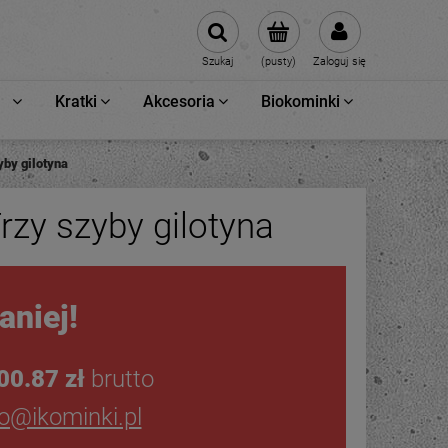
Szukaj
(pusty)
Zaloguj się
Kratki
Akcesoria
Biokominki
by gilotyna
zy szyby gilotyna
aniej!
00.87 zł
brutto
ro@ikominki.pl