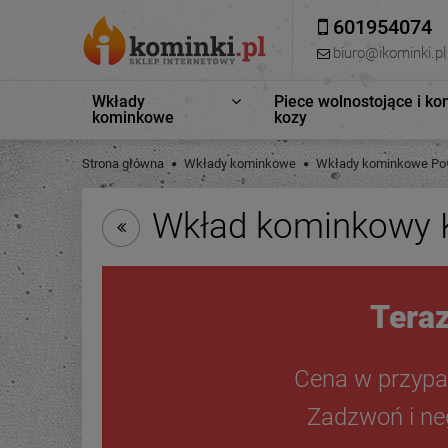
601954074
biuro@ikominki.pl
Wkłady
Piece wolnostojące i ko
kominkowe
kozy
Strona główna
Wkłady kominkowe
Wkłady kominkowe Pow
Wkład kominkowy K
Teraz
Cena w przypa
Zadzwoń i neg