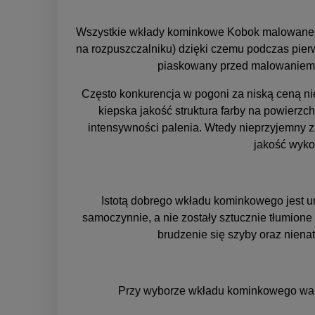
Wszystkie wkłady kominkowe Kobok malowane są
na rozpuszczalniku) dzięki czemu podczas pie
piaskowany przed malowaniem. Z
Często konkurencja w pogoni za niską ceną nie
kiepska jakość struktura farby na powierzc
intensywności palenia. Wtedy nieprzyjemny 
jakość wyko
Istotą dobrego wkładu kominkowego jest um
samoczynnie, a nie zostały sztucznie tłumion
brudzenie się szyby oraz niena
Przy wyborze wkładu kominkowego wart