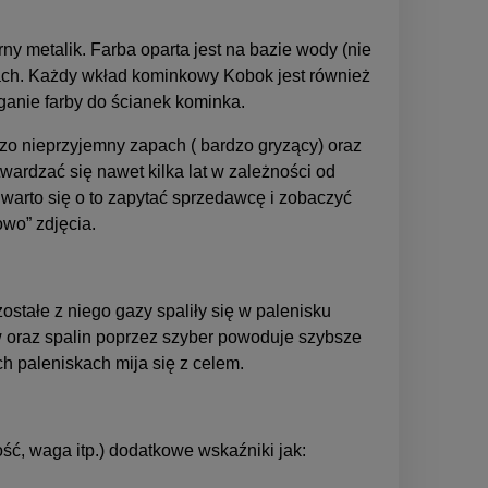
metalik. Farba oparta jest na bazie wody (nie
ach. Każdy wkład kominkowy Kobok jest również
ganie farby do ścianek kominka.
dzo nieprzyjemny zapach ( bardzo gryzący) oraz
wardzać się nawet kilka lat w zależności od
arto się o to zapytać sprzedawcę i zobaczyć
wo” zdjęcia.
stałe z niego gazy spaliły się w palenisku
w oraz spalin poprzez szyber powoduje szybsze
h paleniskach mija się z celem.
, waga itp.) dodatkowe wskaźniki jak: