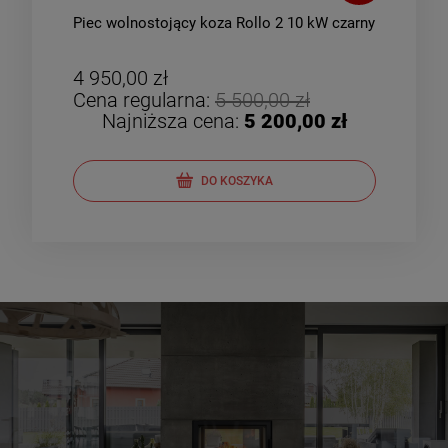
Piec wolnostojący koza Rollo 2 10 kW czarny
Piec
zes
4 950,00 zł
5 1
Cena regularna:
5 500,00 zł
Cen
Najniższa cena:
5 200,00 zł
DO KOSZYKA