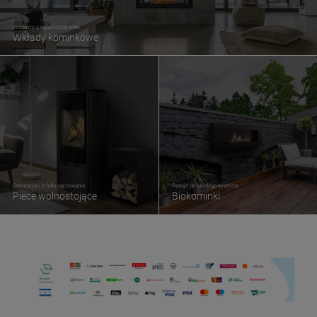
Produkty z najwyższej półki
Wkłady kominkowe
Dekoracja i źródło ogrzewania
Pasuje do każdego wnętrza
Piece wolnostojące
Biokominki