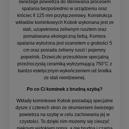
świeżego powietrza do sterowania procesem
spalania bezpośrednio w urządzeniu oraz
króciec fi 125 mm przyłączeniowy. Konstrukcja
wkładów kominkowych Kobok wykonana jest ze
stali, uzupełniona żeliwnym rusztem oraz
pomalowana ekologiczną farbą. Komora
spalania wyłożona jest szamotem o grubości 5
cm oraz posiada żeliwny ruszt i pojemny
popielnik. Drzwiczki przeszklone specjalną
przeźroczystą ceramiką wytrzymującą 750°C z
bardzo estetycznym wykończeniem od środka
ze stali nierdzewnej.
Po co Ci kominek z brudną szybą?
Wkłady kominkowe Kobok posiadają specjalne
dysze z czterech stron ze strumieniem świeżego
powietrza na szybę w celu zachowania jej w
czystości. To dzięki nim możemy się cieszyć
pięknym widokiem ognia, a nie brudną i czarną