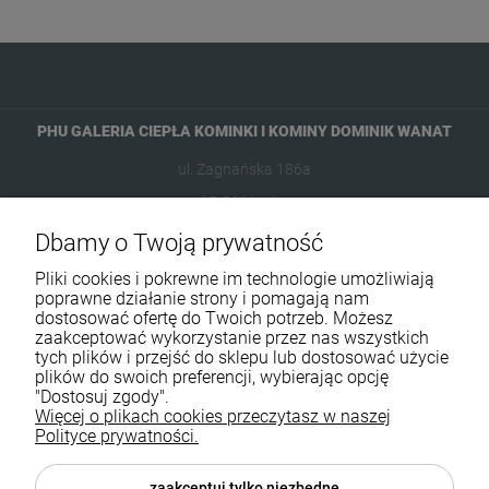
PHU GALERIA CIEPŁA KOMINKI I KOMINY DOMINIK WANAT
ul. Zagnańska 186a
25-563 Kielce
Dbamy o Twoją prywatność
601954074
Pliki cookies i pokrewne im technologie umożliwiają
biuro@ikominki.pl
poprawne działanie strony i pomagają nam
dostosować ofertę do Twoich potrzeb. Możesz
zaakceptować wykorzystanie przez nas wszystkich
Pomoc
tych plików i przejść do sklepu lub dostosować użycie
plików do swoich preferencji, wybierając opcję
Moje konto
"Dostosuj zgody".
Więcej o plikach cookies przeczytasz w naszej
Polityce prywatności.
Płatności i dostawa
Informacje
zaakceptuj tylko niezbędne