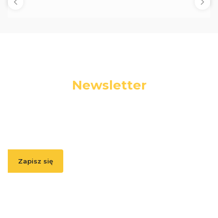
Newsletter
Podaj swój adres e-mail, jeżeli chcesz otrzymywać
informacje o nowościach i promocjach.
Zapisz się
Zapisując się, akceptujesz nasz
Regulamin
(w zakresie dotyczącym
Newslettera). Przetwarzanie danych odbywa się zgodnie z
Polityką
prywatności
.