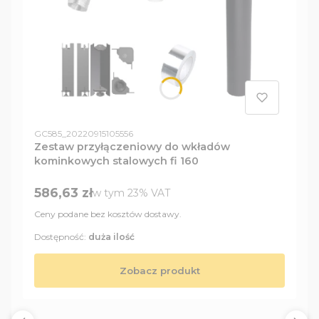
Kod produktu
GC585_20220915105556
Zestaw przyłączeniowy do wkładów
kominkowych stalowych fi 160
Cena brutto
586,63 zł
w tym %s VAT
w tym
23%
VAT
Ceny podane bez kosztów dostawy.
Dostępność:
duża ilość
Zobacz produkt