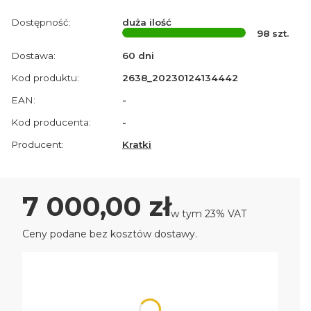
Dostępność:
duża ilość
98
szt.
Dostawa:
60 dni
Kod produktu:
2638_20230124134442
EAN:
-
Kod producenta:
-
Producent:
Kratki
Cena
7 000,00 zł
w tym 23% VAT
w tym
23%
VAT
Ceny podane bez kosztów dostawy.
Wybierz wariant produktu:
Poszczególne warianty mogą różnić się ceną