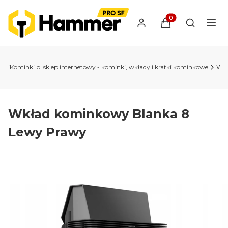
Produkty w koszyk
Otwórz wy
iKominki.pl sklep internetowy - kominki, wkłady i kratki kominkowe
Wkł
Wkład kominkowy Blanka 8
Lewy Prawy