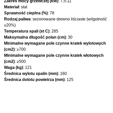
Zakres mocy grzewczej (kW)
: 7,5-11
Materiał
: stal
Sprawność cieplna (%)
: 78
Rodzaj paliwa
: sezonowane drewno liściaste (wilgotność
≤20%)
Temperatura spali (st C)
: 285
Maksymalna długość polan (cm)
: 30
Minimalne wymagane pole czynne kratek wylotowych
(cm2)
: ≥700
Minimalne wymagane pole czynne kratek wlotowych
(cm2)
: ≥500
Waga (kg)
: 121
Średnica wylotu spalin (mm)
: 160
Średnica dolotu powietrza (mm)
: 125