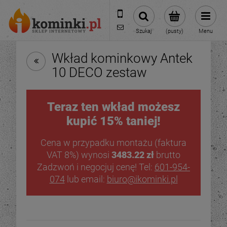
601954074
biuro@ikominki.pl
Szukaj
(pusty)
Menu
Wkład kominkowy Antek
10 DECO zestaw
Teraz ten wkład możesz
kupić 15% taniej!
Cena w przypadku montażu (faktura
VAT 8%) wynosi
3483.22 zł
brutto
Zadzwoń i negocjuj cenę! Tel:
601-954-
074
lub email:
biuro@ikominki.pl