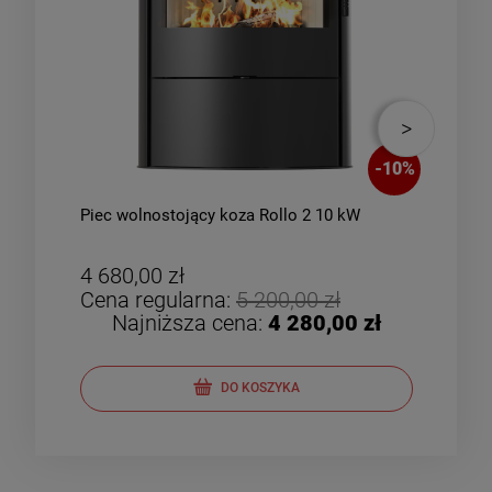
-
10
%
Piec wolnostojący koza Rollo 2 10 kW
Piec
zes
4 680,00 zł
4 8
Cena regularna:
5 200,00 zł
Cen
Najniższa cena:
4 280,00 zł
DO KOSZYKA