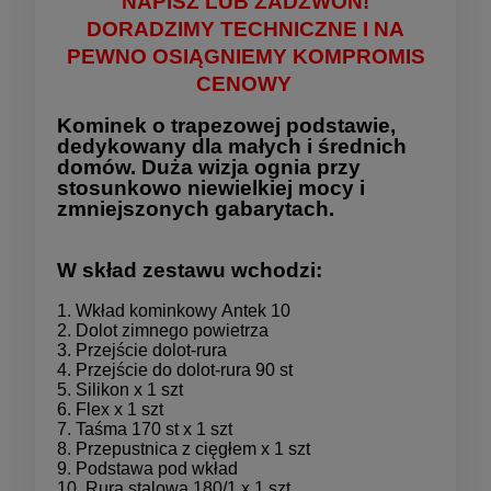
NAPISZ LUB ZADZWOŃ!
DORADZIMY TECHNICZNE I NA
PEWNO OSIĄGNIEMY KOMPROMIS
CENOWY
Kominek o trapezowej podstawie,
dedykowany dla małych i średnich
domów. Duża wizja ognia przy
stosunkowo niewielkiej mocy i
zmniejszonych gabarytach.
W skład zestawu wchodzi:
1. Wkład kominkowy Antek 10
2. Dolot zimnego powietrza
3. Przejście dolot-rura
4. Przejście do dolot-rura 90 st
5. Silikon x 1 szt
6. Flex x 1 szt
7. Taśma 170 st x 1 szt
8. Przepustnica z cięgłem x 1 szt
9. Podstawa pod wkład
10. Rura stalowa 180/1 x 1 szt