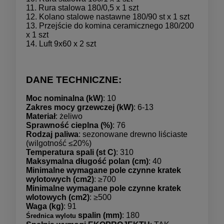
11. Rura stalowa 180/0,5 x 1 szt
12. Kolano stalowe nastawne 180/90 st x 1 szt
13. Przejście do komina ceramicznego 180/200
x 1 szt
14. Luft 9x60 x 2 szt
DANE TECHNICZNE:
Moc nominalna (kW)
: 10
Zakres mocy grzewczej (kW)
: 6-13
Materiał
: żeliwo
Sprawność cieplna (%)
: 76
Rodzaj paliwa
: sezonowane drewno liściaste
(wilgotność ≤20%)
Temperatura spali (st C)
: 310
Maksymalna długość polan (cm)
: 40
Minimalne wymagane pole czynne kratek
wylotowych (cm2)
: ≥700
Minimalne wymagane pole czynne kratek
wlotowych (cm2)
: ≥500
Waga (kg)
: 91
spalin (mm)
: 180
Średnica wylotu