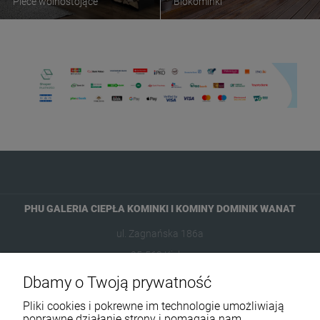
Piece wolnostojące
Biokominki
PHU GALERIA CIEPŁA KOMINKI I KOMINY DOMINIK WANAT
ul. Zagnańska 186a
25-563 Kielce
Dbamy o Twoją prywatność
601954074
Pliki cookies i pokrewne im technologie umożliwiają
biuro@ikominki.pl
poprawne działanie strony i pomagają nam