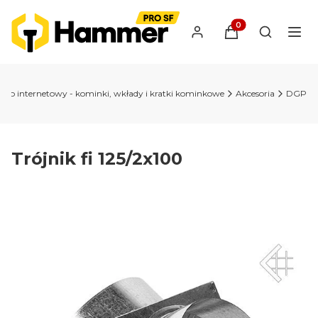
Produkty w koszyk
Otwórz wy
sklep internetowy - kominki, wkłady i kratki kominkowe
Akcesoria
DGP
Trójnik fi 125/2x100