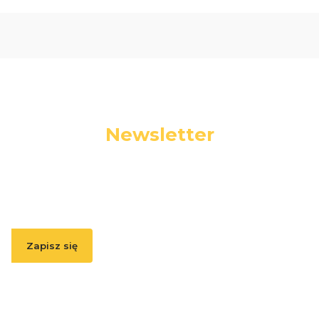
Newsletter
Podaj swój adres e-mail, jeżeli chcesz otrzymywać
informacje o nowościach i promocjach.
Zapisz się
Zapisując się, akceptujesz nasz
Regulamin
(w zakresie dotyczącym
Newslettera). Przetwarzanie danych odbywa się zgodnie z
Polityką
prywatności
.