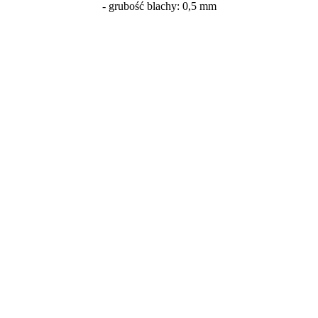
- grubość blachy: 0,5 mm
Oceń i opisz
0.00
Liczba ocen: 0