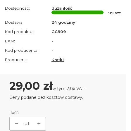
Dostępność:
duża ilość
99
szt.
Dostawa:
24 godziny
Kod produktu:
GC909
EAN:
-
Kod producenta:
-
Producent:
Kratki
Cena
29,00 zł
w tym 23% VAT
w tym
23%
VAT
Ceny podane bez kosztów dostawy.
Ilość
szt.