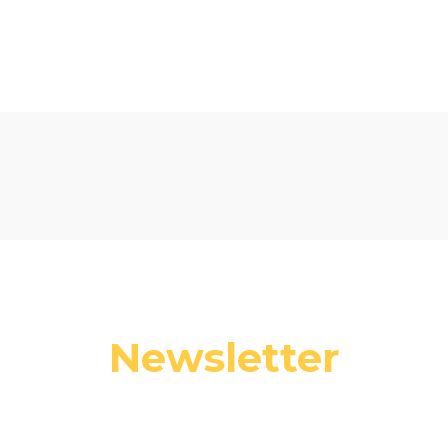
Newsletter
 swój adres e-mail, jeżeli chcesz otrzymywać informacje o nowośc
promocjach.