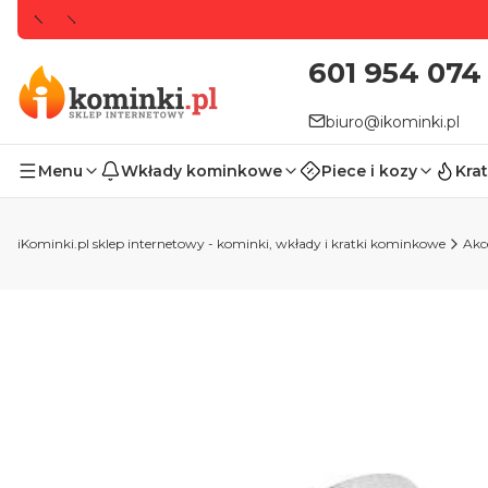
601 954 074
biuro@ikominki.pl
Menu
Wkłady kominkowe
Piece i kozy
Krat
iKominki.pl sklep internetowy - kominki, wkłady i kratki kominkowe
Akc