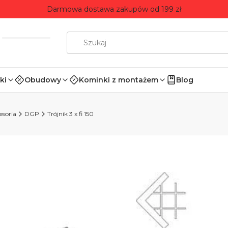
Darmowa dostawa zakupów od 199 zł
ki
Obudowy
Kominki z montażem
Blog
esoria
DGP
Trójnik 3 x fi 150