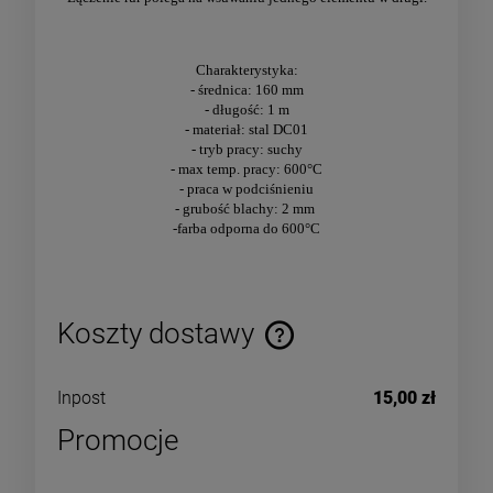
Charakterystyka:
- średnica: 16
0 mm
- długość: 1 m
- materiał: stal DC01
- tryb pracy: suchy
- max temp. pracy: 600°C
- praca w podciśnieniu
- grubość blachy: 2 mm
-farba odporna do 600°C
Koszty dostawy
Inpost
15,00 zł
Promocje