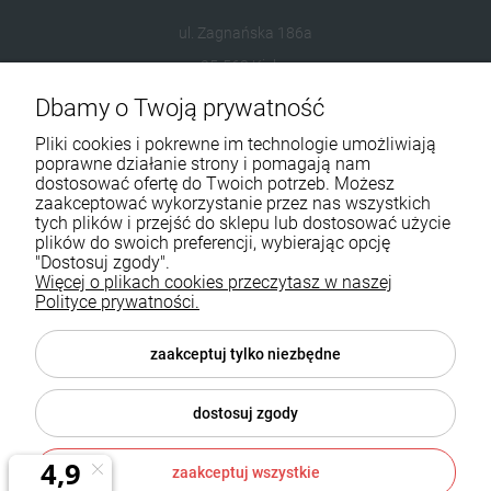
ul. Zagnańska 186a
25-563 Kielce
Dbamy o Twoją prywatność
601954074
Pliki cookies i pokrewne im technologie umożliwiają
biuro@ikominki.pl
poprawne działanie strony i pomagają nam
dostosować ofertę do Twoich potrzeb. Możesz
zaakceptować wykorzystanie przez nas wszystkich
Pomoc
tych plików i przejść do sklepu lub dostosować użycie
plików do swoich preferencji, wybierając opcję
Moje konto
"Dostosuj zgody".
Więcej o plikach cookies przeczytasz w naszej
Polityce prywatności.
Płatności i dostawa
Informacje
zaakceptuj tylko niezbędne
O nas
dostosuj zgody
zaakceptuj wszystkie