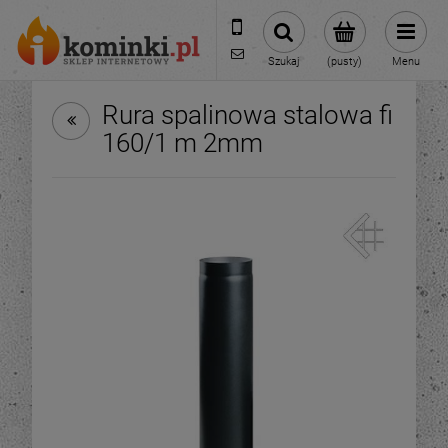
601954074
biuro@ikominki.pl
Szukaj
(pusty)
Menu
Rura spalinowa stalowa fi
160/1 m 2mm