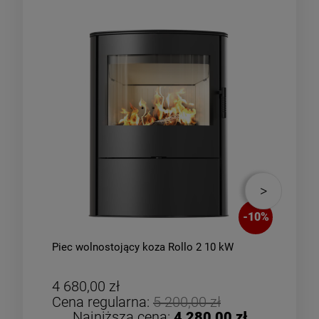
-
10
%
Piec wolnostojący koza Rollo 2 10 kW
Piec
zes
4 680,00 zł
4 8
Cena regularna:
5 200,00 zł
Cen
Najniższa cena:
4 280,00 zł