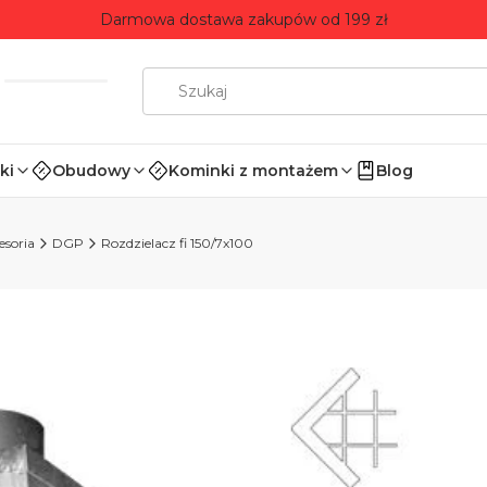
Darmowa dostawa zakupów od 199 zł
ki
Obudowy
Kominki z montażem
Blog
esoria
DGP
Rozdzielacz fi 150/7x100