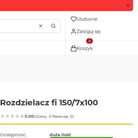
Ulubione
Wyczyść
Szukaj
Zaloguj się
Produkty w koszyku: 0. Zo
Koszyk
Rozdzielacz fi 150/7x100
0.00
(Oceny: 0 Recenzje: 0)
Dostępność:
duża ilość