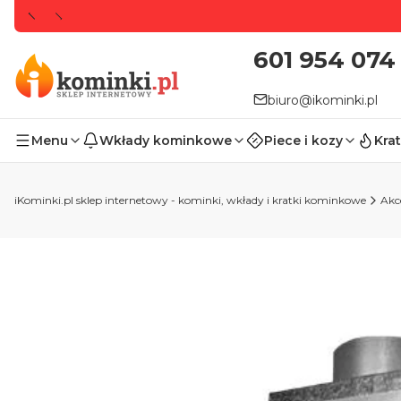
601 954 074
biuro@ikominki.pl
Menu
Wkłady kominkowe
Piece i kozy
Krat
iKominki.pl sklep internetowy - kominki, wkłady i kratki kominkowe
Akc