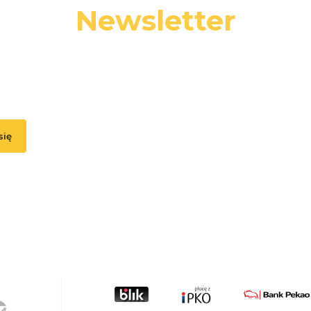
Newsletter
 swój adres e-mail, jeżeli chcesz otrzymywać informacje o nowośc
promocjach.
się
, akceptujesz nasz
Regulamin
(w zakresie dotyczącym Newslettera). Przetwa
odbywa się zgodnie z
Polityką prywatności
.