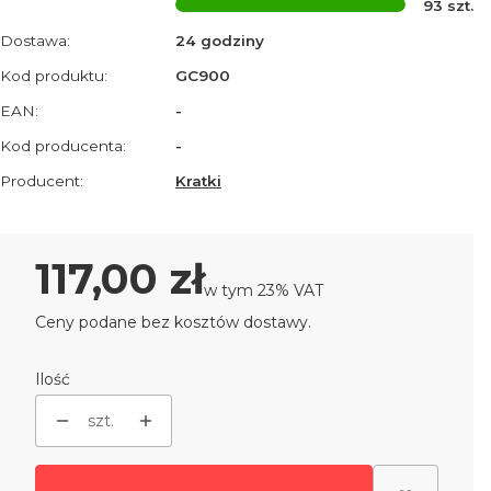
93
szt.
Dostawa:
24 godziny
Kod produktu:
GC900
EAN:
-
Kod producenta:
-
Producent:
Kratki
Cena
117,00 zł
w tym 23% VAT
w tym
23%
VAT
Ceny podane bez kosztów dostawy.
Ilość
szt.