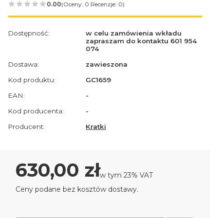
0.00
(Oceny: 0 Recenzje: 0)
Dostępność:
w celu zamówienia wkładu
zapraszam do kontaktu 601 954
074
Dostawa:
zawieszona
Kod produktu:
GC1659
EAN:
-
Kod producenta:
-
Producent:
Kratki
Cena
630,00 zł
w tym 23% VAT
w tym
23%
VAT
Ceny podane bez kosztów dostawy.