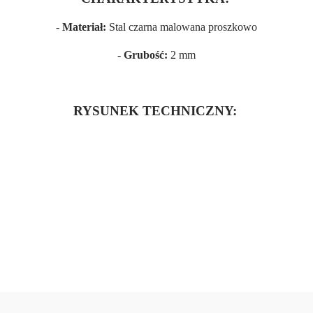
-
Materiał:
Stal czarna malowana proszkowo
-
Grubość:
2 mm
RYSUNEK TECHNICZNY:
Oceń i opisz
0.00
Liczba ocen: 0