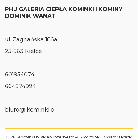
PHU GALERIA CIEPŁA KOMINKI I KOMINY
DOMINIK WANAT
ul. Zagnańska 186a
25-563 Kielce
601954074
664974994
biuro@ikominki.pl
2026 iKominki.pl sklep internetowy - kominki, wkłady i kratki