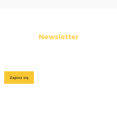
Newsletter
Podaj swój adres e-mail, jeżeli chcesz otrzymywać
informacje o nowościach i promocjach.
Zapisz się
Zapisując się, akceptujesz nasz
Regulamin
(w zakresie dotyczącym
Newslettera). Przetwarzanie danych odbywa się zgodnie z
Polityką
prywatności
.