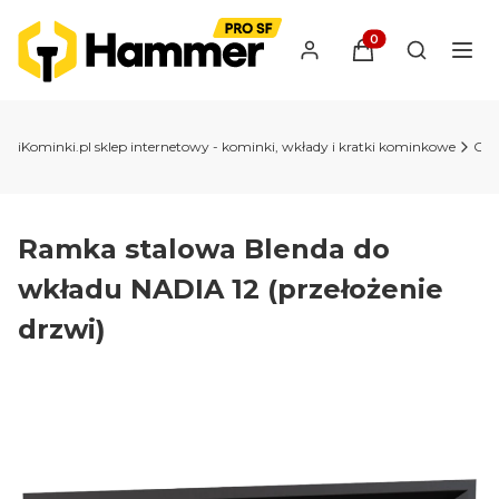
Produkty w koszyk
Otwórz wy
iKominki.pl sklep internetowy - kominki, wkłady i kratki kominkowe
Ob
Ramka stalowa Blenda do
wkładu NADIA 12 (przełożenie
drzwi)