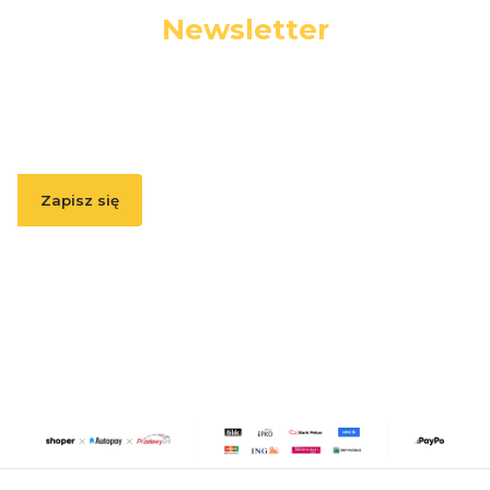
Newsletter
Podaj swój adres e-mail, jeżeli chcesz otrzymywać
informacje o nowościach i promocjach.
Zapisz się
Zapisując się, akceptujesz nasz
Regulamin
(w zakresie dotyczącym
Newslettera). Przetwarzanie danych odbywa się zgodnie z
Polityką
prywatności
.