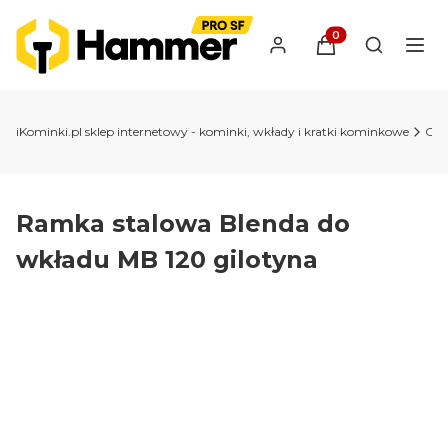
Produkty w koszyk
Otwórz wy
iKominki.pl sklep internetowy - kominki, wkłady i kratki kominkowe
Ob
Ramka stalowa Blenda do
wkładu MB 120 gilotyna