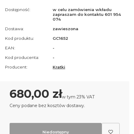
Dostępność:
w celu zamówienia wkładu
zapraszam do kontaktu 601 954
074
Dostawa:
zawieszona
Kod produktu:
GC1652
EAN:
-
Kod producenta:
-
Producent:
Kratki
Cena
680,00 zł
w tym 23% VAT
w tym
23%
VAT
Ceny podane bez kosztów dostawy.
Niedostępny