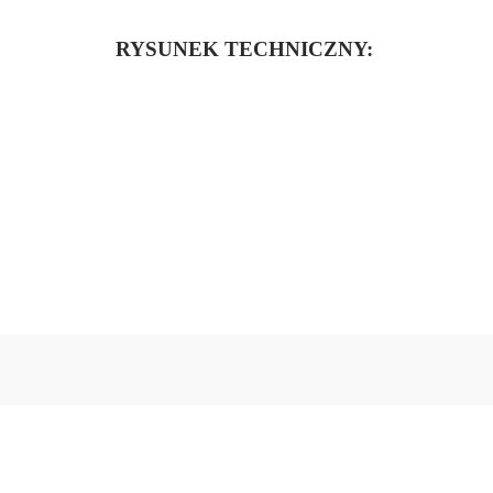
RYSUNEK TECHNICZNY:
Oceń i opisz
0.00
Liczba ocen: 0