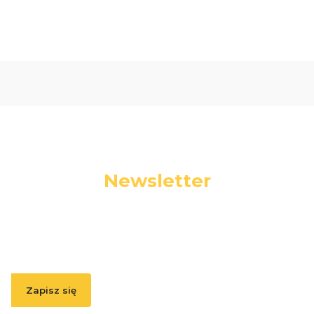
Newsletter
Podaj swój adres e-mail, jeżeli chcesz otrzymywać
informacje o nowościach i promocjach.
Zapisz się