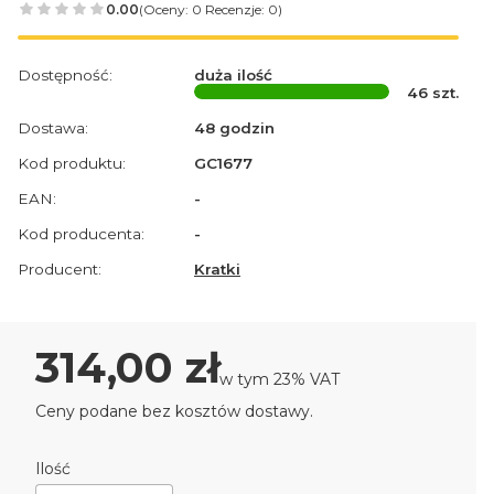
0.00
(Oceny: 0 Recenzje: 0)
Dostępność:
duża ilość
46
szt.
Dostawa:
48 godzin
Kod produktu:
GC1677
EAN:
-
Kod producenta:
-
Producent:
Kratki
Cena
314,00 zł
w tym 23% VAT
w tym
23%
VAT
Ceny podane bez kosztów dostawy.
Ilość