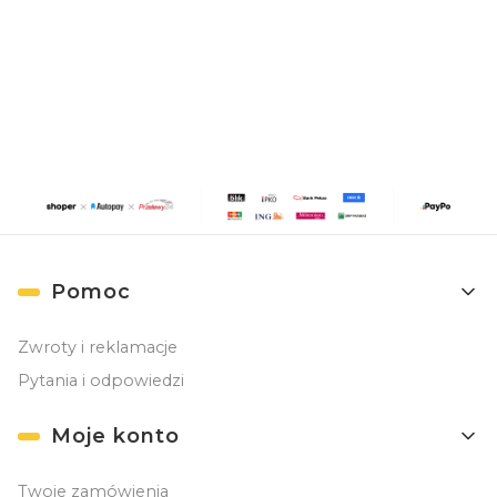
Zapisując się, akceptujesz nasz
Regulamin
(w zakresie dotyczącym
Newslettera). Przetwarzanie danych odbywa się zgodnie z
Polityką
prywatności
.
Linki w stopce
Pomoc
Zwroty i reklamacje
Pytania i odpowiedzi
Moje konto
Twoje zamówienia