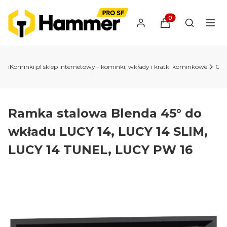
Produkty w koszyk
Otwórz wy
iKominki.pl sklep internetowy - kominki, wkłady i kratki kominkowe
Ob
Ramka stalowa Blenda 45° do
wkładu LUCY 14, LUCY 14 SLIM,
LUCY 14 TUNEL, LUCY PW 16