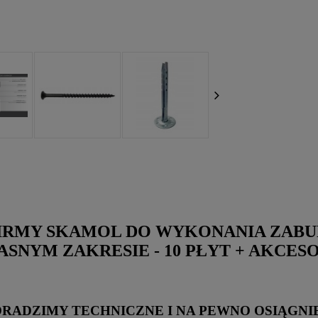
FIRMY SKAMOL DO WYKONANIA ZAB
SNYM ZAKRESIE - 10 PŁYT + AKCES
ORADZIMY TECHNICZNE I NA PEWNO OSIĄG