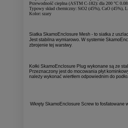
Przewodność cieplna (ASTM C-182): dla 200 °C 0.08
Typowy skład chemiczny: SiO2 (45%), CaO (45%), 
Kolor: szary
Siatka SkamoEnclosure Mesh - to siatka z uszl
Jest stabilna wymiarowo. W systemie SkamoEnc
zbrojenie tej warstwy
.
Kołki SkamoEnclosure Plug wykonane są ze stali 
Przeznaczony jest do mocowania płyt kominkowyc
należy wykonać wiertłem odpowiednim do podło
Wkręty SkamoEnclosure Screw to fosfatowane w