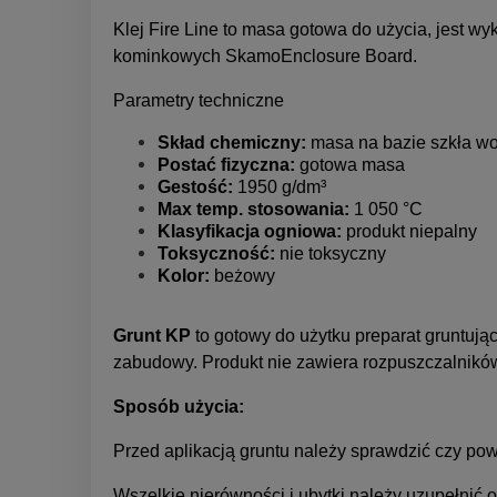
Klej Fire Line to masa gotowa do użycia, jest w
kominkowych SkamoEnclosure Board.
Parametry techniczne
Skład chemiczny:
masa na bazie szkła wo
Postać fizyczna:
gotowa masa
Gestość:
1950 g/dm³
Max temp. stosowania:
1 050 °C
Klasyfikacja ogniowa:
produkt niepalny
Toksyczność:
nie toksyczny
Kolor:
beżowy
Grunt KP
to gotowy do użytku preparat gruntuj
zabudowy. Produkt nie zawiera rozpuszczalnikó
Sposób użycia:
Przed aplikacją gruntu należy sprawdzić czy pow
Wszelkie nierówności i ubytki należy uzupełnić