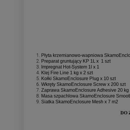
Płyta krzemianowo-wapniowa SkamoEnclos
Preparat gruntujący KP 1L x 1 szt
Impregnat Hot-System 1l x 1
Klej Fire Line 1 kg x 2 szt
Kołki SkamoEnclosure Plug x 10 szt
Wkręty SkamoEnclosure Screw x 200 szt
Zaprawa SkamoEnclosure Adhesive 20 kg x
Masa szpachlowa SkamoEnclosure Smooth P
Siatka SkamoEnclosure Mesh x 7 m2
DO 