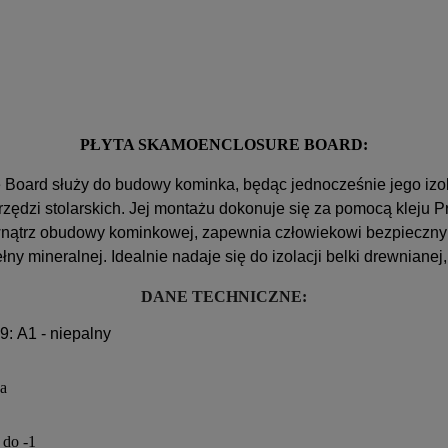
PŁYTA SKAMOENCLOSURE BOARD:
oard służy do budowy kominka, będąc jednocześnie jego izolac
arzędzi stolarskich. Jej montażu dokonuje się za pomocą kleju 
nątrz obudowy kominkowej, zapewnia człowiekowi bezpieczny i
łny mineralnej. Idealnie nadaje się do izolacji belki drewnian
DANE TECHNICZNE:
: A1 - niepalny
Pa
 do -1