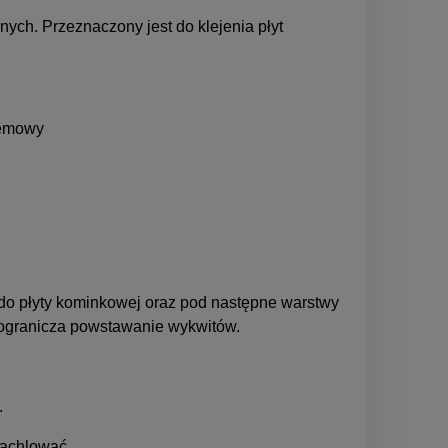
ych. Przeznaczony jest do klejenia płyt
zemowy
 do płyty kominkowej oraz pod następne warstwy
 ogranicza powstawanie wykwitów.
.
pachlować.