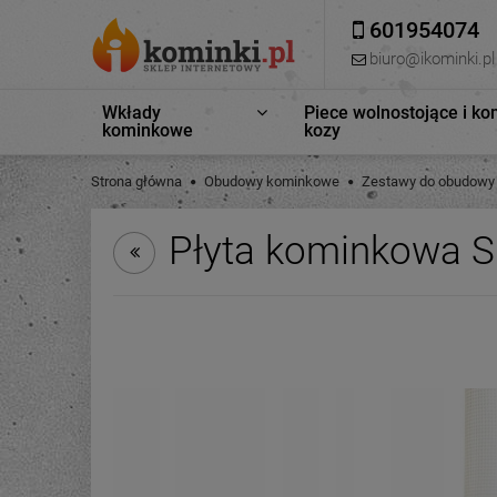
601954074
biuro@ikominki.pl
Wkłady
Piece wolnostojące i ko
kominkowe
kozy
Strona główna
Obudowy kominkowe
Zestawy do obudowy
Płyta kominkowa S