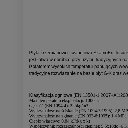
Płyta krzemianowo - wapniowa SkamoEnclosure B
jest łatwa w obróbce przy użyciu tradycyjnych n
izolatorem wysokich temperatur panujących wew
tradycyjne rozwiązanie na bazie płyt G-K oraz we
Klasyfikacja ogniowa (EN 13501-1:2007+A1:2009
Max. temperatura eksploatacji: 1000 °C
Gęstość (EN 1094-4): 225kg/m3
Wytrzymałość na ściskanie (EN 1094-5:1995): 2,8 M
Wytrzymałość na zginanie (EN 993-6:1995): 1,4 MPa
Ciepło właściwe: 0.84 kJ/(kg x k)
Współczynnik rozszerzalności cieplnej: 5,5x10do -6 K