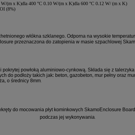
 W/(m x K)dla 400 °C 0.10 W/(m x K)dla 600 °C 0.12 W/ (m x K)
LOI (8%)
achetnionego włókna szklanego. Odporna na wysokie temperatur
losure przeznaczona do zatopienia w masie szpachlowej Skam
pokrytej powłoką aluminiowo-cynkową. Składa się z talerzyka o ś
h do podłoży takich jak: beton, gazobeton, mur pełny oraz mur
ża, o średnicy 8mm
.
kręty do mocowania płyt kominkowych SkamoEnclosure Board w 
podczas jej wykonywania
.