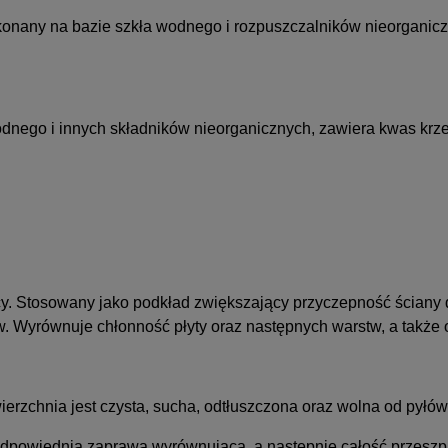
ykonany na bazie szkła wodnego i rozpuszczalników nieorganiczn
dnego i innych składników nieorganicznych, zawiera kwas kr
ący. Stosowany jako podkład zwiększający przyczepność ściany
w. Wyrównuje chłonność płyty oraz następnych warstw, a także
ierzchnia jest czysta, sucha, odtłuszczona oraz wolna od pyłów
 odpowiednią zaprawą wyrównującą, a następnie całość przesz