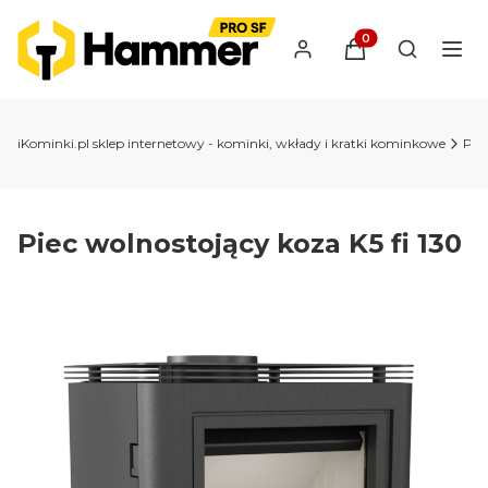
Produkty w koszyk
Otwórz wy
iKominki.pl sklep internetowy - kominki, wkłady i kratki kominkowe
Pie
Piec wolnostojący koza K5 fi 130