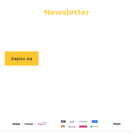
Newsletter
Podaj swój adres e-mail, jeżeli chcesz otrzymywać
informacje o nowościach i promocjach.
Zapisz się
Zapisując się, akceptujesz nasz
Regulamin
(w zakresie dotyczącym
Newslettera). Przetwarzanie danych odbywa się zgodnie z
Polityką
prywatności
.