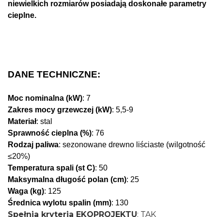
niewielkich rozmiarów posiadają doskonałe parametry
cieplne.
DANE TECHNICZNE:
Moc nominalna (kW)
: 7
Zakres mocy grzewczej (kW)
: 5,5-9
Materiał
: stal
Sprawność cieplna (%)
: 76
Rodzaj paliwa
: sezonowane drewno liściaste (wilgotność
≤20%)
Temperatura spali (st C)
: 50
Maksymalna długość polan (cm)
: 25
Waga (kg)
: 125
Średnica wylotu spalin (mm)
: 130
Spełnia kryteria EKOPROJEKTU
: TAK