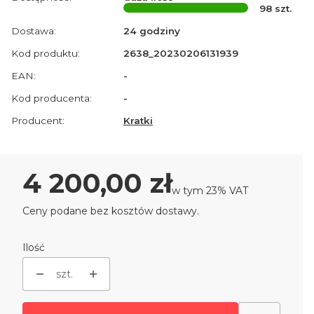
98
szt.
Dostawa:
24 godziny
Kod produktu:
2638_20230206131939
EAN:
-
Kod producenta:
-
Producent:
Kratki
Cena
4 200,00 zł
w tym 23% VAT
w tym
23%
VAT
Ceny podane bez kosztów dostawy.
Ilość
szt.