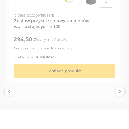
Kod produktu
GC585_20220915103815
Zestaw przyłączeniowy do pieców
wolnostojących fi 130
Cena brutto
294,50 zł
w tym %s VAT
w tym
23%
VAT
Ceny podane bez kosztów dostawy.
Dostępność:
duża ilość
Zobacz produkt