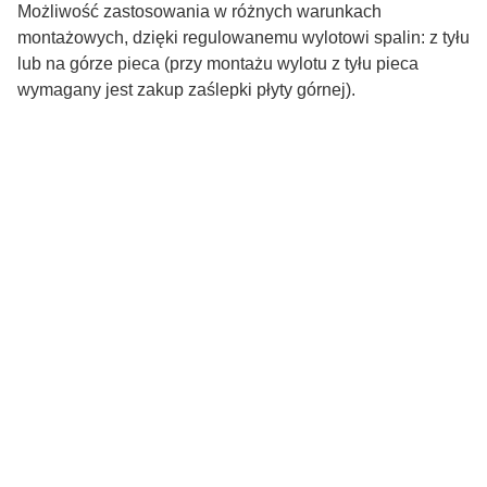
Możliwość zastosowania w różnych warunkach
montażowych, dzięki regulowanemu wylotowi spalin: z tyłu
lub na górze pieca (przy montażu wylotu z tyłu pieca
wymagany jest zakup zaślepki płyty górnej).
Wkłady kominkowe:
Rodzaj
Powietrzne
Materiał
Stal z szamotem
Kształt szyby
Prosta
Sposób otwierania drzwiczek
Na bok
Powietrze z zewnątrz
Tak