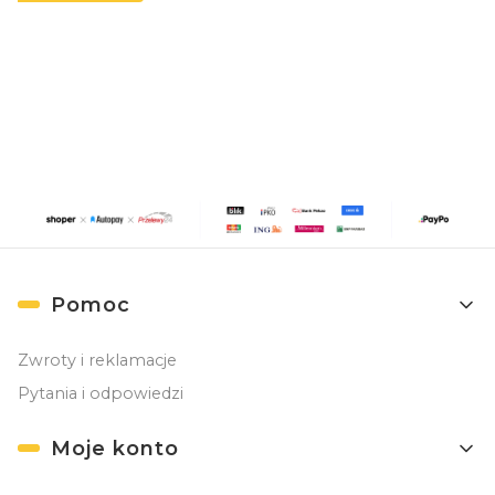
Zapisując się, akceptujesz nasz
Regulamin
(w zakresie dotyczącym
Newslettera). Przetwarzanie danych odbywa się zgodnie z
Polityką
prywatności
.
Linki w stopce
Pomoc
Zwroty i reklamacje
Pytania i odpowiedzi
Moje konto