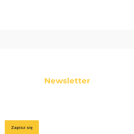
Newsletter
Podaj swój adres e-mail, jeżeli chcesz otrzymywać
informacje o nowościach i promocjach.
Zapisz się