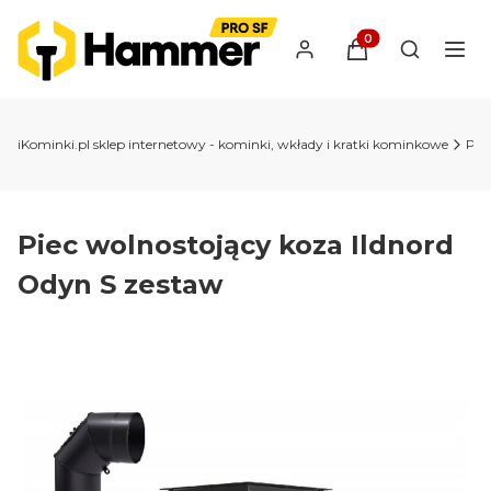
Produkty w koszyk
Otwórz wy
iKominki.pl sklep internetowy - kominki, wkłady i kratki kominkowe
Pie
Piec wolnostojący koza Ildnord
Odyn S zestaw