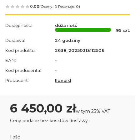
0.00
(Oceny: 0 Recenzje: 0)
Dostępność:
duża ilość
95
szt.
Dostawa:
24 godziny
Kod produktu:
2638_20250313112506
EAN:
-
Kod producenta:
-
Producent:
Ildnord
Cena
6 450,00 zł
w tym 23% VAT
w tym
23%
VAT
Ceny podane bez kosztów dostawy.
Ilość