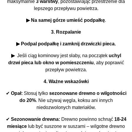
maksymalnie
3 warstwy
, pozostawiając przestrzenie dla
lepszego przepływu powietrza.
▶ Na samej górze umieść podpałkę
.
3. Rozpalanie
▶ Podpal podpałkę i zamknij drzwiczki pieca.
▶
Jeśli ciąg kominowy jest słaby, na początek
uchyl
drzwi pieca lub okno w pomieszczeniu
, aby poprawić
przepływ powietrza.
4. Ważne wskazówki
✔
Opał:
Stosuj tylko
sezonowane drewno o wilgotności
do 20%
. Nie używaj węgla, koksu ani innych
niedozwolonych materiałów.
✔
Sezonowanie drewna:
Drewno powinno schnąć
18-24
miesiące
lub być suszone w suszarni – wilgotne drewno