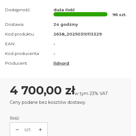
Dostępność:
duża ilość
96
szt.
Dostawa:
24 godziny
Kod produktu:
2638_20250310113329
EAN:
-
Kod producenta:
-
Producent:
Ildnord
Cena
4 700,00 zł
w tym 23% VAT
w tym
23%
VAT
Ceny podane bez kosztów dostawy.
Ilość
szt.