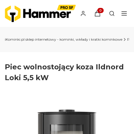
Produkty w koszyk
Otwórz wy
iKominki.pl sklep internetowy - kominki, wkłady i kratki kominkowe
Pie
Piec wolnostojący koza Ildnord
Loki 5,5 kW