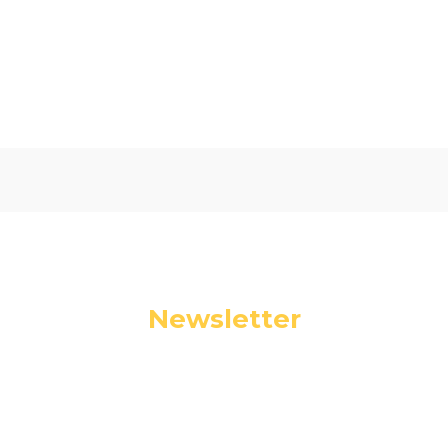
Oceń i opisz
0.00
Liczba ocen: 0
Newsletter
Podaj swój adres e-mail, jeżeli chcesz otrzymywać
informacje o nowościach i promocjach.