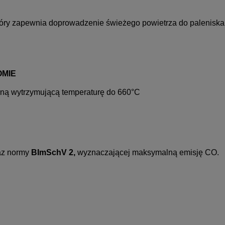
który zapewnia doprowadzenie świeżego powietrza do paleniska
OMIE
ną wytrzymującą temperaturę do 660°C
az normy
BImSchV 2
,
wyznaczającej maksymalną emisję CO.