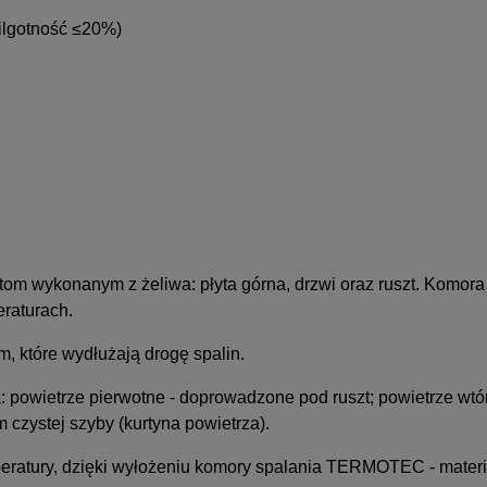
ilgotność ≤20%)
om wykonanym z żeliwa: płyta górna, drzwi oraz ruszt. Komora 
raturach.
, które wydłużają drogę spalin.
 powietrze pierwotne - doprowadzone pod ruszt; powietrze wtórn
czystej szyby (kurtyna powietrza).
peratury, dzięki wyłożeniu komory spalania TERMOTEC - mater