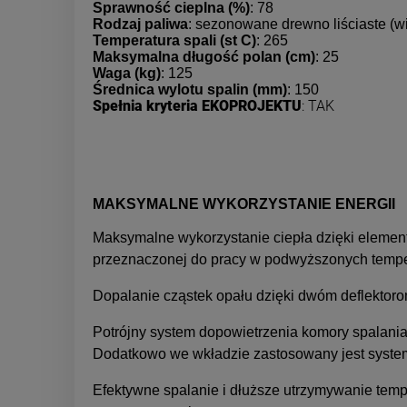
Sprawność cieplna (%)
: 78
Rodzaj paliwa
: sezonowane drewno liściaste (w
Temperatura spali (st C)
: 265
Maksymalna długość polan (cm)
: 25
Waga (kg)
: 125
Średnica wylotu spalin (mm)
: 150
Spełnia kryteria EKOPROJEKTU
: TAK
MAKSYMALNE WYKORZYSTANIE ENERGII
Maksymalne wykorzystanie ciepła dzięki element
przeznaczonej do pracy w podwyższonych tempe
Dopalanie cząstek opału dzięki dwóm deflektorom
Potrójny system dopowietrzenia komory spalania:
Dodatkowo we wkładzie zastosowany jest system 
Efektywne spalanie i dłuższe utrzymywanie tem