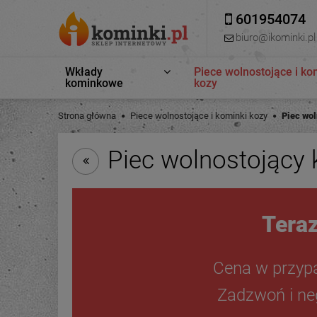
601954074
biuro@ikominki.pl
Wkłady
Piece wolnostojące i ko
kominkowe
kozy
Strona główna
Piece wolnostojące i kominki kozy
Piec wol
Piec wolnostojący 
Teraz
Cena w przyp
Zadzwoń i neg