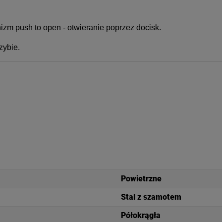
m push to open - otwieranie poprzez docisk.
zybie.
Powietrzne
Stal z szamotem
Półokrągła