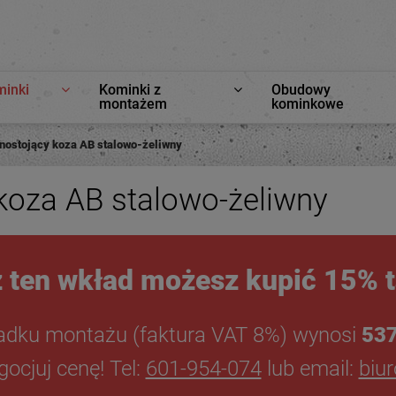
minki
Kominki z
Obudowy
montażem
kominkowe
nostojący koza AB stalowo-żeliwny
koza AB stalowo-żeliwny
 ten wkład możesz kupić 15% t
adku montażu (faktura VAT 8%) wynosi
537
ocjuj cenę! Tel:
601-954-074
lub email:
biu