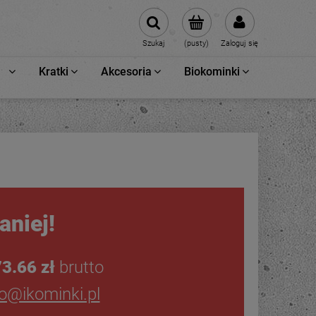
Szukaj
(pusty)
Zaloguj się
Kratki
Akcesoria
Biokominki
aniej!
3.66 zł
brutto
ro@ikominki.pl