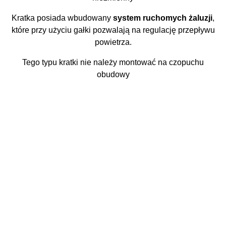
Kratka posiada wbudowany
system ruchomych żaluzji
,
które przy użyciu gałki pozwalają na regulację przepływu
powietrza.
Tego typu kratki nie należy montować na czopuchu
obudowy
Oceń i opisz
0.00
Liczba ocen: 0