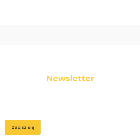
Newsletter
Podaj swój adres e-mail, jeżeli chcesz otrzymywać
informacje o nowościach i promocjach.
Zapisz się