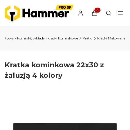
Produkty w koszyk
Otwórz wy
ternetowy - kominki, wkłady i kratki kominkowe
Kratki
Kratki Malowane
Kratka kominkowa 22x30 z
żaluzją 4 kolory