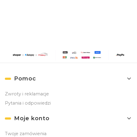
Zapisując się, akceptujesz nasz
Regulamin
(w zakresie dotyczącym
Newslettera). Przetwarzanie danych odbywa się zgodnie z
Polityką
prywatności
.
Linki w stopce
Pomoc
Zwroty i reklamacje
Pytania i odpowiedzi
Moje konto
Twoje zamówienia