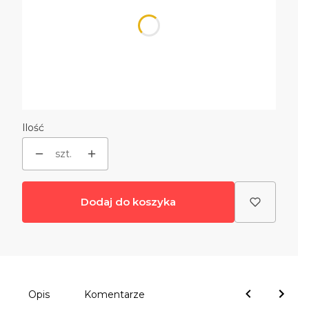
*
wybierz kolor
czarny
biały
grafitowy
kremowy
Ilość
szt.
Dodaj do koszyka
Opis
Komentarze