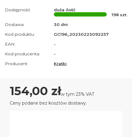
Dostępność:
duża ilość
198
szt.
Dostawa:
30 dni
Kod produktu:
GC196_20230223092257
EAN:
-
Kod producenta:
-
Producent:
Kratki
Cena
154,00 zł
w tym 23% VAT
w tym
23%
VAT
Ceny podane bez kosztów dostawy.
Wybierz wariant produktu:
Poszczególne warianty mogą różnić się ceną