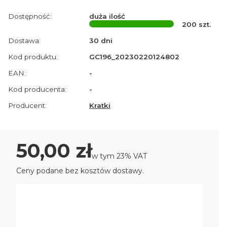
Dostępność:
duża ilość
200
szt.
Dostawa:
30 dni
Kod produktu:
GC196_20230220124802
EAN:
-
Kod producenta:
-
Producent:
Kratki
Cena
50,00 zł
w tym 23% VAT
w tym
23%
VAT
Ceny podane bez kosztów dostawy.
Wybierz wariant produktu:
Poszczególne warianty mogą różnić się ceną