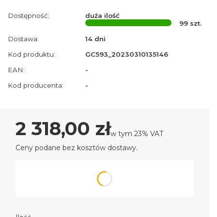
Dostępność:
duża ilość
99
szt.
Dostawa:
14 dni
Kod produktu:
GC593_20230310135146
EAN:
-
Kod producenta:
-
Cena
2 318,00 zł
w tym 23% VAT
w tym
23%
VAT
Ceny podane bez kosztów dostawy.
Wybierz wariant produktu:
Poszczególne warianty mogą różnić się ceną