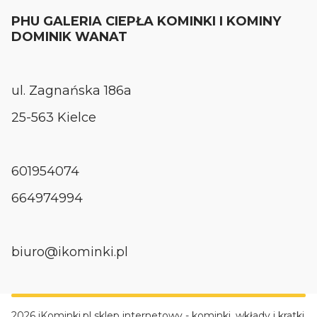
PHU GALERIA CIEPŁA KOMINKI I KOMINY
DOMINIK WANAT
ul. Zagnańska 186a
25-563 Kielce
601954074
664974994
biuro@ikominki.pl
2026 iKominki.pl sklep internetowy - kominki, wkłady i kratki