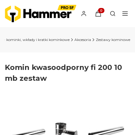
Produkty w koszyk
Otwórz wy
wy - kominki, wkłady i kratki kominkowe
Akcesoria
Zestawy kominowe
Komin kwasoodporny fi 200 10
mb zestaw