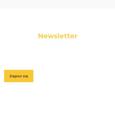
Newsletter
Podaj swój adres e-mail, jeżeli chcesz otrzymywać
informacje o nowościach i promocjach.
Zapisz się
Zapisując się, akceptujesz nasz
Regulamin
(w zakresie dotyczącym
Newslettera). Przetwarzanie danych odbywa się zgodnie z
Polityką
prywatności
.