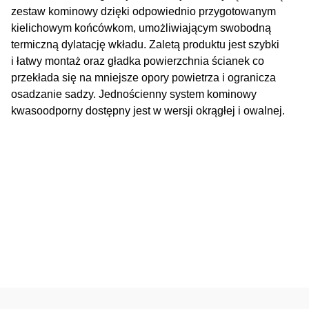
zestaw kominowy dzięki odpowiednio przygotowanym
kielichowym końcówkom, umożliwiającym swobodną
termiczną dylatację wkładu. Zaletą produktu jest szybki
i łatwy montaż oraz gładka powierzchnia ścianek co
przekłada się na mniejsze opory powietrza i ogranicza
osadzanie sadzy. Jednościenny system kominowy
kwasoodporny dostępny jest w wersji okrągłej i owalnej.
Oceń i opisz
0.00
Liczba ocen: 0