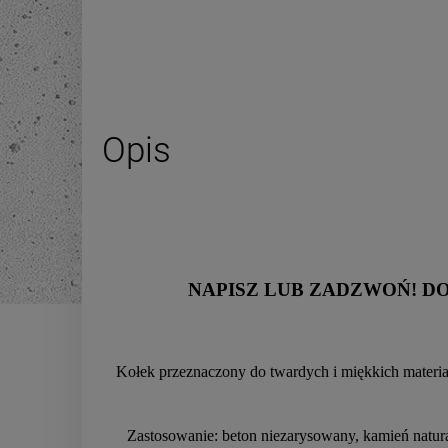
Opis
NAPISZ LUB ZADZWOŃ! D
Kołek przeznaczony do twardych i miękkich materiałó
Zastosowanie: beton niezarysowany, kamień natura