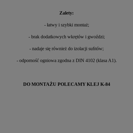
Zalety:
- łatwy i szybki montaż;
- brak dodatkowych wkrętów i gwoździ;
- nadaje się również do izolacji suﬁtów;
- odporność ogniowa zgodna z DIN 4102 (klasa A1).
DO MONTAŻU POLECAMY KLEJ K-84