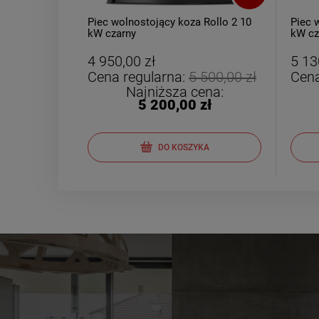
Piec wolnostojący koza Rollo 2 10
Piec 
kW czarny
kW cz
4 950,00 zł
5 13
Cena regularna:
5 500,00 zł
Cena
Najniższa cena:
5 200,00 zł
DO KOSZYKA