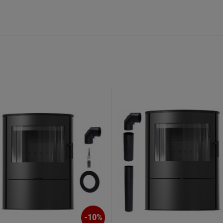
-
10
%