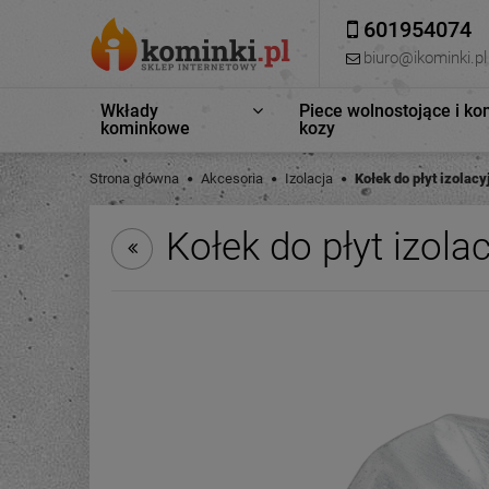
601954074
biuro@ikominki.pl
Wkłady
Piece wolnostojące i ko
kominkowe
kozy
Strona główna
Akcesoria
Izolacja
Kołek do płyt izolac
Kołek do płyt izola