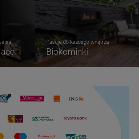
wania
Pasuje do każdego wnętrza
jące
Biokominki