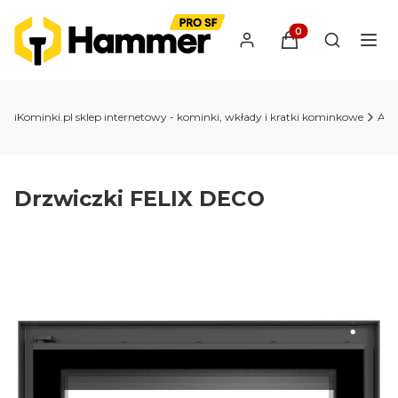
Produkty w koszyk
Otwórz wy
iKominki.pl sklep internetowy - kominki, wkłady i kratki kominkowe
Akc
Drzwiczki FELIX DECO