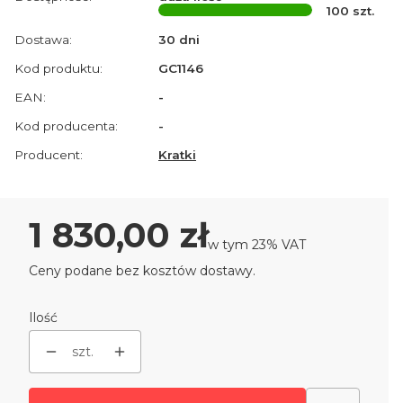
100
szt.
Dostawa:
30 dni
Kod produktu:
GC1146
EAN:
-
Kod producenta:
-
Producent:
Kratki
Cena
1 830,00 zł
w tym 23% VAT
w tym
23%
VAT
Ceny podane bez kosztów dostawy.
Ilość
szt.