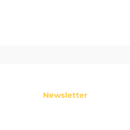
Oceń i opisz
0.00
Liczba ocen: 0
Newsletter
Podaj swój adres e-mail, jeżeli chcesz otrzymywać
informacje o nowościach i promocjach.