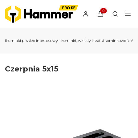
Produkty w koszyk
Otwórz wy
iKominki.pl sklep internetowy - kominki, wkłady i kratki kominkowe
Akc
Czerpnia 5x15