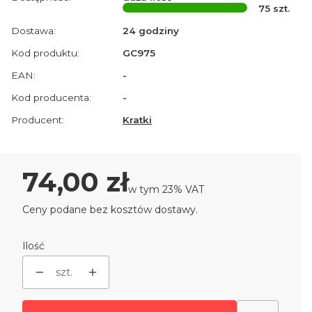
75
szt.
Dostawa:
24 godziny
Kod produktu:
GC975
EAN:
-
Kod producenta:
-
Producent:
Kratki
Cena
74,00 zł
w tym 23% VAT
w tym
23%
VAT
Ceny podane bez kosztów dostawy.
Ilość
szt.