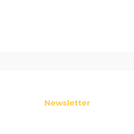
Oceń i opisz
0.00
Liczba ocen: 0
Newsletter
Podaj swój adres e-mail, jeżeli chcesz otrzymywać
informacje o nowościach i promocjach.