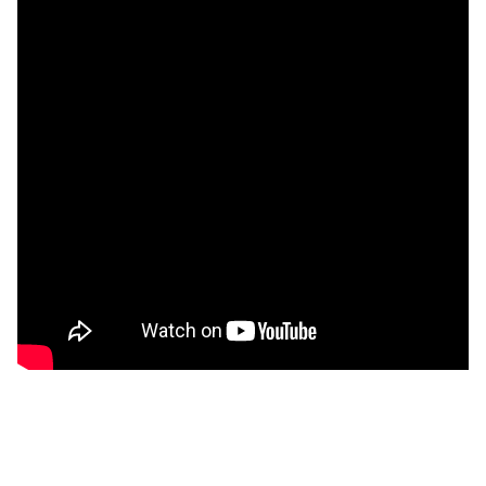
Oceń i opisz
0.00
Liczba ocen: 0