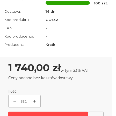
100
szt.
Dostawa:
14 dni
Kod produktu:
GC732
EAN:
-
Kod producenta:
-
Producent:
Kratki
Cena
1 740,00 zł
w tym 23% VAT
w tym
23%
VAT
Ceny podane bez kosztów dostawy.
Ilość
szt.