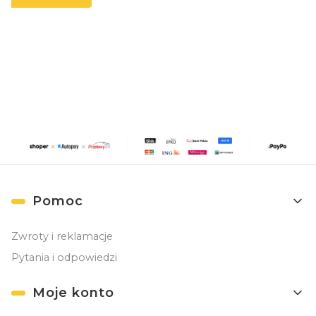
Zapisując się, akceptujesz nasz
Regulamin
(w zakresie dotyczącym
Newslettera). Przetwarzanie danych odbywa się zgodnie z
Polityką
prywatności
.
Linki w stopce
Pomoc
Zwroty i reklamacje
Pytania i odpowiedzi
Moje konto