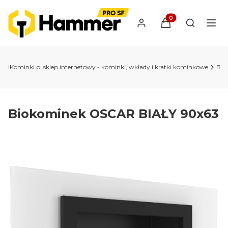
Produkty w koszyk
Otwórz wy
iKominki.pl sklep internetowy - kominki, wkłady i kratki kominkowe
Bio
Biokominek OSCAR BIAŁY 90x63