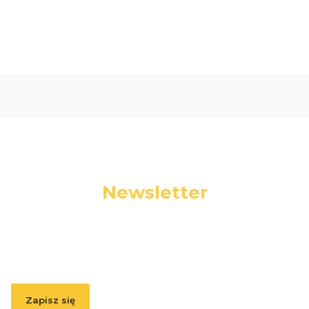
Newsletter
Podaj swój adres e-mail, jeżeli chcesz otrzymywać
informacje o nowościach i promocjach.
Zapisz się