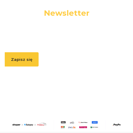
Newsletter
Podaj swój adres e-mail, jeżeli chcesz otrzymywać
informacje o nowościach i promocjach.
Zapisz się
Zapisując się, akceptujesz nasz
Regulamin
(w zakresie dotyczącym
Newslettera). Przetwarzanie danych odbywa się zgodnie z
Polityką
prywatności
.