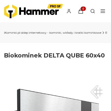
Produkty w koszyk
Otwórz wy
iKominki.pl sklep internetowy - kominki, wkłady i kratki kominkowe
Bio
Biokominek DELTA QUBE 60x40