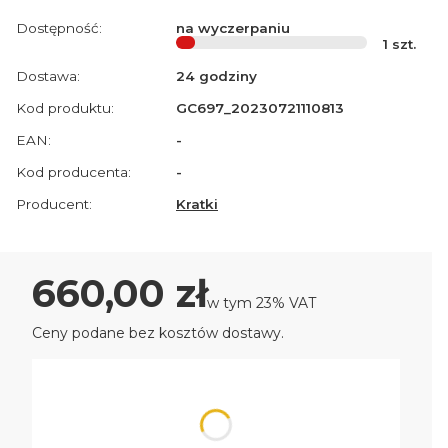
Dostępność:
na wyczerpaniu
1
szt.
Dostawa:
24 godziny
Kod produktu:
GC697_20230721110813
EAN:
-
Kod producenta:
-
Producent:
Kratki
Cena
660,00 zł
w tym 23% VAT
w tym
23%
VAT
Ceny podane bez kosztów dostawy.
Wybierz wariant produktu:
Poszczególne warianty mogą różnić się ceną