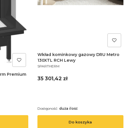
Wkład kominkowy gazowy DRU Metro
130XTL RCH Lewy
PRODUCENT
SPARTHERM
erm Premium
Cena
35 301,42 zł
Dostępność:
duża ilość
Do koszyka