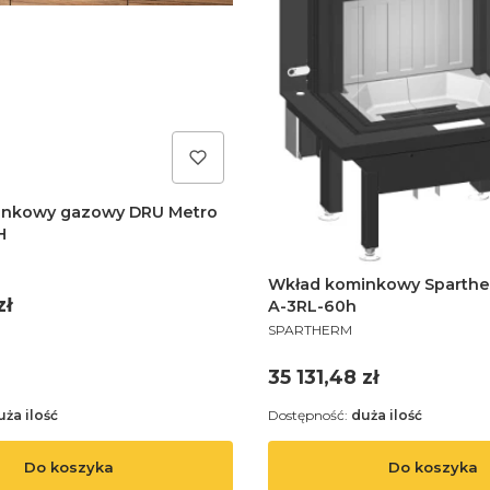
inkowy gazowy DRU Metro
H
Wkład kominkowy Sparth
zł
A-3RL-60h
PRODUCENT
SPARTHERM
Cena
35 131,48 zł
uża ilość
Dostępność:
duża ilość
Do koszyka
Do koszyka