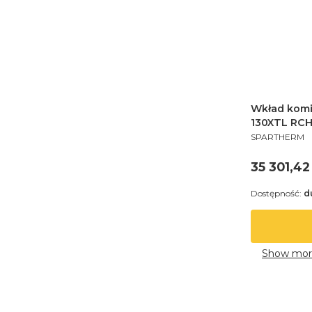
Wkład kom
130XTL RCH
PRODUCENT
SPARTHERM
Cena
35 301,42 
Dostępność:
d
Show mor