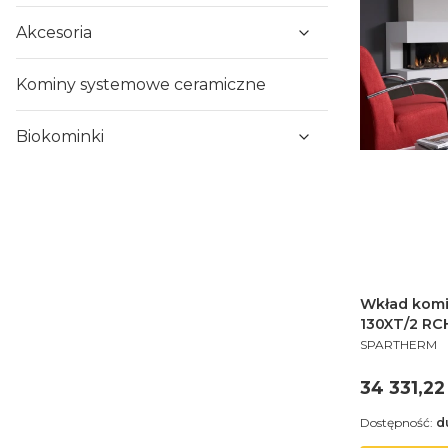
Akcesoria
Kominy systemowe ceramiczne
Biokominki
Wkład kom
130XT/2 RC
PRODUCENT
SPARTHERM
Cena
34 331,22 
Dostępność:
d