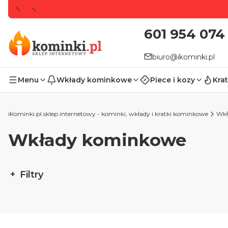
601 954 074
biuro@ikominki.pl
Menu
Wkłady kominkowe
Piece i kozy
Krat
iKominki.pl sklep internetowy - kominki, wkłady i kratki kominkowe
Wkł
Wkłady kominkowe
Filtry
Koniec filtrów