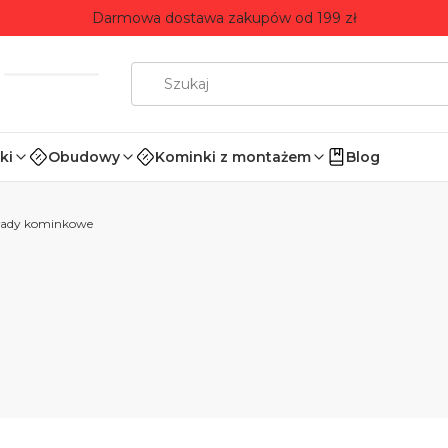
Darmowa dostawa zakupów od 199 zł
ki
Obudowy
Kominki z montażem
Blog
ady kominkowe