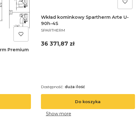
Wkład kominkowy Spartherm Arte U-
90h-4S
PRODUCENT
SPARTHERM
Cena
36 371,87 zł
erm Premium
Dostępność:
duża ilość
Do koszyka
Show more