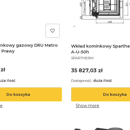
inkowy gazowy DRU Metro
Wkład kominkowy Sparth
 Prawy
A-U-50h
PRODUCENT
SPARTHERM
zł
Cena
35 827,03 zł
uża ilość
Dostępność:
duża ilość
Do koszyka
Do koszyka
e
Show more