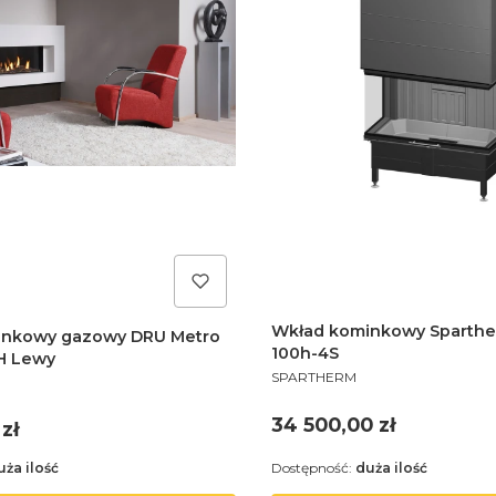
Wkład kominkowy Sparthe
inkowy gazowy DRU Metro
100h-4S
H Lewy
PRODUCENT
SPARTHERM
Cena
34 500,00 zł
zł
uża ilość
Dostępność:
duża ilość