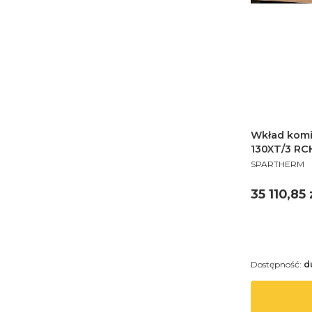
Wkład kom
130XT/3 RC
PRODUCENT
SPARTHERM
Cena
35 110,85 
Dostępność:
d