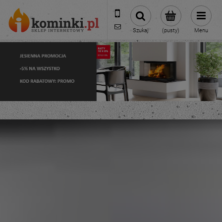
601954074
biuro@ikominki.pl
Szukaj
(pusty)
Menu