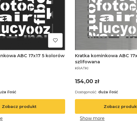
inkowa ABC 17x17 5 kolorów
Kratka kominkowa ABC 17
szlifowana
PRODUCENT
KRATKI
Cena
154,00 zł
uża ilość
Dostępność:
duża ilość
Zobacz produkt
Zobacz produk
e
Show more