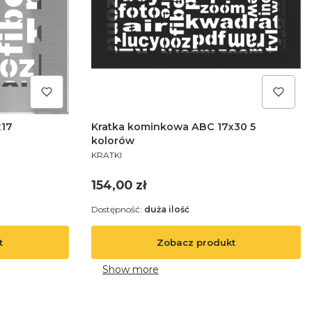
x17
Kratka kominkowa ABC 17x30 5
kolorów
PRODUCENT
KRATKI
Cena
154,00 zł
Dostępność:
duża ilość
t
Zobacz produkt
Show more