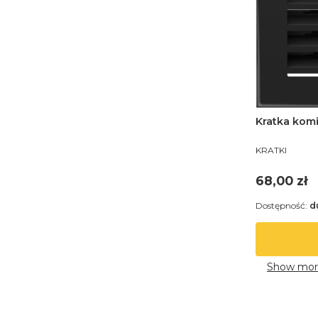
Kratka komi
PRODUCENT
KRATKI
Cena
68,00 zł
Dostępność:
d
Show mor