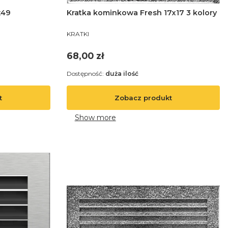
x49
Kratka kominkowa Fresh 17x17 3 kolory
PRODUCENT
KRATKI
Cena
68,00 zł
Dostępność:
duża ilość
t
Zobacz produkt
Show more