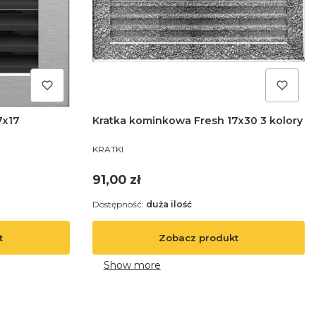
7x17
Kratka kominkowa Fresh 17x30 3 kolory
PRODUCENT
KRATKI
Cena
91,00 zł
Dostępność:
duża ilość
t
Zobacz produkt
Show more