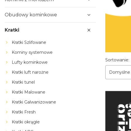
Obudowy kominkowe
Kratki
Kratki Szlifowane
Kominy systemowe
Lista p
Sortowanie:
Lufty kominkowe
Domyślne
Kratki luft narożne
Kratki tunel
Kratki Malowane
Kratki Galwanizowane
Kratki Fresh
Kratki okrągłe