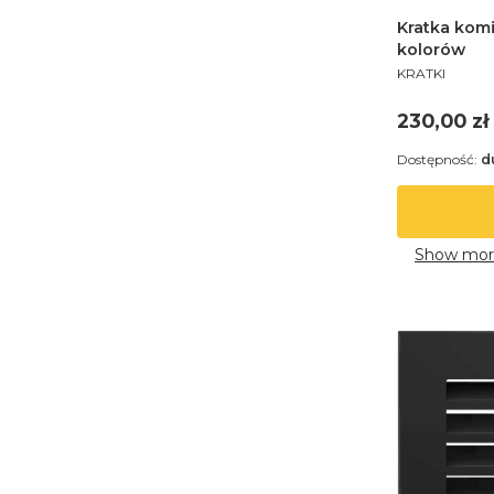
Kratka kom
kolorów
PRODUCENT
KRATKI
Cena
230,00 zł
Dostępność:
d
Show mor