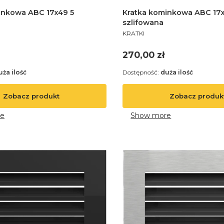
inkowa ABC 17x49 5
Kratka kominkowa ABC 17
szlifowana
PRODUCENT
KRATKI
Cena
270,00 zł
uża ilość
Dostępność:
duża ilość
Zobacz produkt
Zobacz produk
e
Show more