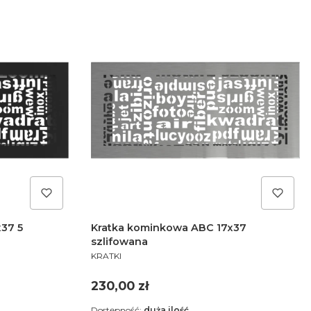
37 5
Kratka kominkowa ABC 17x37
szlifowana
PRODUCENT
KRATKI
Cena
230,00 zł
Dostępność:
duża ilość