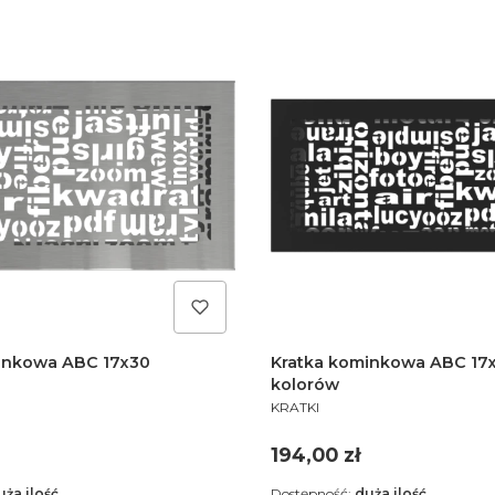
inkowa ABC 17x30
Kratka kominkowa ABC 17x
kolorów
PRODUCENT
KRATKI
Cena
194,00 zł
uża ilość
Dostępność:
duża ilość