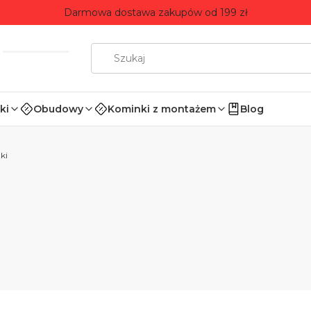
Darmowa dostawa zakupów od 199 zł
ki
Obudowy
Kominki z montażem
Blog
ki