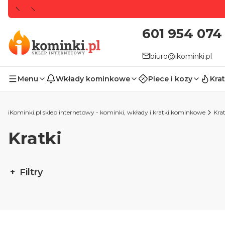
601 954 074
biuro@ikominki.pl
Menu
Wkłady kominkowe
Piece i kozy
Krat
iKominki.pl sklep internetowy - kominki, wkłady i kratki kominkowe
Krat
Kratki
Filtry
Koniec filtrów