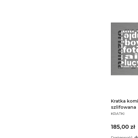
Kratka kom
szlifowana
PRODUCENT
KRATKI
Cena
185,00 zł
Dostępność:
d