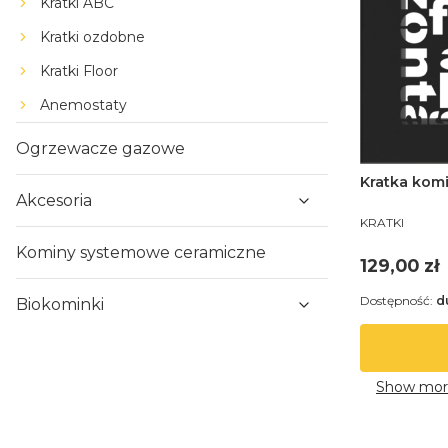
Kratki ABC
Kratki ozdobne
Kratki Floor
Anemostaty
Ogrzewacze gazowe
Kratka kom
Akcesoria
PRODUCENT
KRATKI
Kominy systemowe ceramiczne
Cena
129,00 zł
Dostępność:
d
Biokominki
Show mor