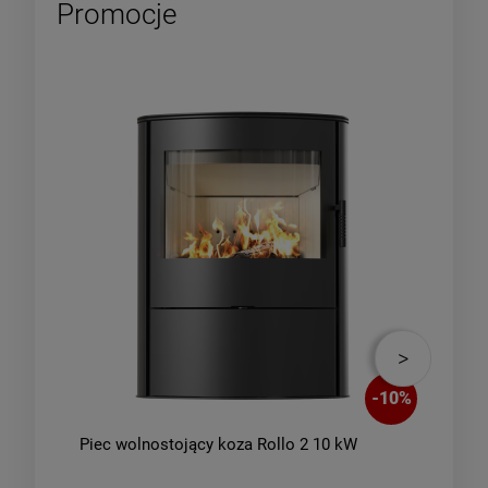
Promocje
-
10
%
Piec wolnostojący koza Rollo 2 10 kW
Piec
zes