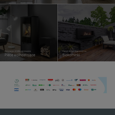
Dekoracja i źródło ogrzewania
Pasuje do każdego wnętrza
Piece wolnostojące
Biokominki