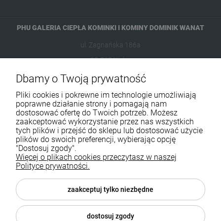
PHU GALERIA CIEPŁA KOMINKI I KOMINY DOMINIK WANAT
ul. Zagnańska 186a
25-563 Kielce
Dbamy o Twoją prywatność
601954074
Pliki cookies i pokrewne im technologie umożliwiają
biuro@ikominki.pl
poprawne działanie strony i pomagają nam
dostosować ofertę do Twoich potrzeb. Możesz
zaakceptować wykorzystanie przez nas wszystkich
Pomoc
tych plików i przejść do sklepu lub dostosować użycie
plików do swoich preferencji, wybierając opcję
Moje konto
"Dostosuj zgody".
Więcej o plikach cookies przeczytasz w naszej
Polityce prywatności.
Płatności i dostawa
Informacje
zaakceptuj tylko niezbędne
O nas
dostosuj zgody