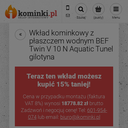
601954074
biuro@ikominki.pl
Szukaj
(pusty)
Menu
Wkład kominkowy z
płaszczem wodnym BEF
Twin V 10 N Aquatic Tunel
gilotyna
Teraz ten wkład możesz
kupić 15% taniej!
Cena w przypadku montażu (faktura
VAT 8%) wynosi
18778.82 zł
brutto
Zadzwoń i negocjuj cenę! Tel:
601-954-
074
lub email:
biuro@ikominki.pl