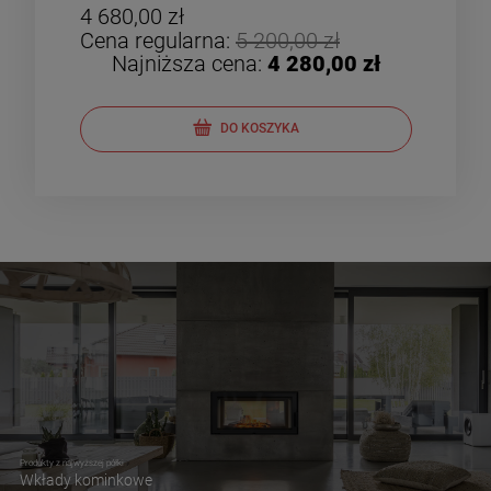
4 680,00 zł
4 8
Cena regularna:
5 200,00 zł
Cen
Najniższa cena:
4 280,00 zł
DO KOSZYKA
Produkty z najwyższej półki
Wkłady kominkowe