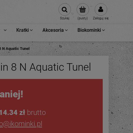
Szukaj
(pusty)
Zaloguj się
Kratki
Akcesoria
Biokominki
 N Aquatic Tunel
 8 N Aquatic Tunel
aniej!
14.34 zł
brutto
ro@ikominki.pl