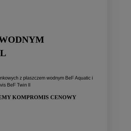
 WODNYM
EL
minkowych z płaszczem wodnym BeF Aquatic i
is BeF Twin II
NIEMY KOMPROMIS CENOWY