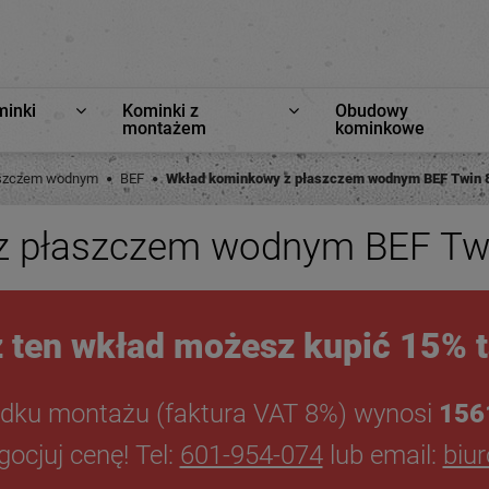
minki
Kominki z
Obudowy
montażem
kominkowe
łaszczem wodnym
BEF
Wkład kominkowy z płaszczem wodnym BEF Twin 8
 płaszczem wodnym BEF Twin
 ten wkład możesz kupić 15% t
dku montażu (faktura VAT 8%) wynosi
156
ocjuj cenę! Tel:
601-954-074
lub email:
biu