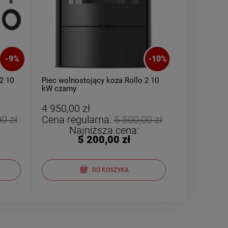
-
9
%
-
10
%
2 10
Piec wolnostojący koza Rollo 2 10
kW czarny
4 950,00 zł
0 zł
Cena regularna:
5 500,00 zł
Najniższa cena:
5 200,00 zł
DO KOSZYKA