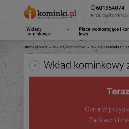
601954074
biuro@ikominki.pl
Wkłady
Piece wolnostojące i ko
kominkowe
kozy
Strona główna
Wkłady kominkowe
Wkłady i kominki z p
Wkład kominkowy z
Teraz
Cena w przypa
Zadzwoń i neg