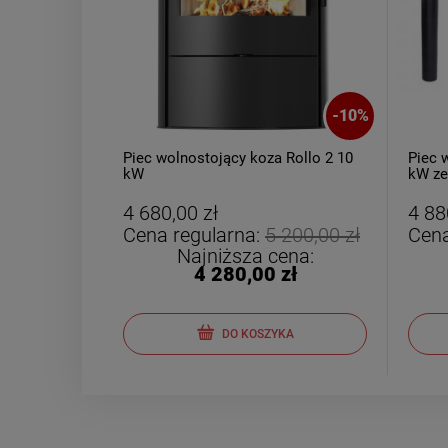
-
10
%
Piec wolnostojący koza Rollo 2 10
Piec 
kW
kW ze
4 680,00 zł
4 88
Cena regularna:
5 200,00 zł
Cena
Najniższa cena:
4 280,00 zł
DO KOSZYKA