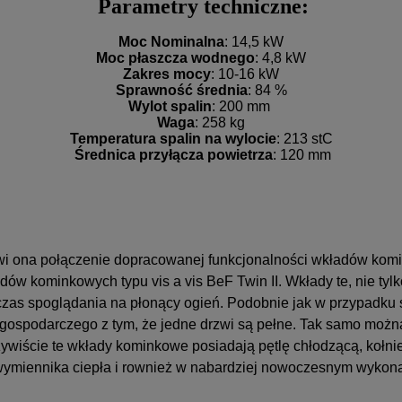
Parametry techniczne:
Moc Nominalna
: 14,5 kW
Moc płaszcza wodnego
: 4,8 kW
Zakres mocy
: 10-16 kW
Sprawność średnia
: 84 %
Wylot spalin
: 200 mm
Waga
: 258 kg
Temperatura spalin na wylocie
: 213 stC
Średnica przyłącza powietrza
: 120 mm
anowi ona połączenie dopracowanej funkcjonalności wkładów ko
w kominkowych typu vis a vis BeF Twin II. Wkłady te, nie tyl
czas spoglądania na płonący ogień. Podobnie jak w przypadku se
ospodarczego z tym, że jedne drzwi są pełne. Tak samo można 
ywiście te wkłady kominkowe posiadają pętlę chłodzącą, kołn
 wymiennika ciepła i rownież w nabardziej nowoczesnym wykona