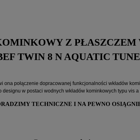
KOMINKOWY Z PŁASZCZEM
BEF TWIN 8 N AQUATIC TUN
anowi ona połączenie dopracowanej funkcjonalności wkładów ko
designu w postaci wodnych wkładów kominkowych typu vis a v
ORADZIMY TECHNICZNE I NA PEWNO OSIĄG