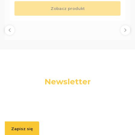
Zobacz produkt
Newsletter
Podaj swój adres e-mail, jeżeli chcesz otrzymywać
informacje o nowościach i promocjach.
Zapisz się