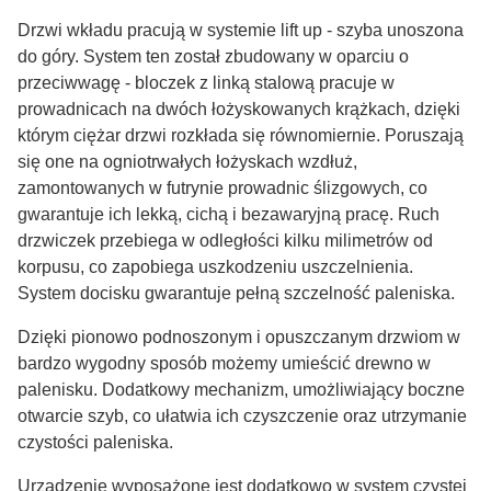
Drzwi wkładu pracują w systemie lift up - szyba unoszona
do góry. System ten został zbudowany w oparciu o
przeciwwagę - bloczek z linką stalową pracuje w
prowadnicach na dwóch łożyskowanych krążkach, dzięki
którym ciężar drzwi rozkłada się równomiernie. Poruszają
się one na ogniotrwałych łożyskach wzdłuż,
zamontowanych w futrynie prowadnic ślizgowych, co
gwarantuje ich lekką, cichą i bezawaryjną pracę. Ruch
drzwiczek przebiega w odległości kilku milimetrów od
korpusu, co zapobiega uszkodzeniu uszczelnienia.
System docisku gwarantuje pełną szczelność paleniska.
Dzięki pionowo podnoszonym i opuszczanym drzwiom w
bardzo wygodny sposób możemy umieścić drewno w
palenisku. Dodatkowy mechanizm, umożliwiający boczne
otwarcie szyb, co ułatwia ich czyszczenie oraz utrzymanie
czystości paleniska.
Urządzenie wyposażone jest dodatkowo w system czystej