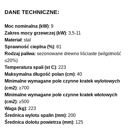
DANE TECHNICZNE:
Moc nominalna (kW)
: 9
Zakres mocy grzewczej (kW)
: 3,5-11
Materiał
: stal
Sprawność cieplna (%)
: 81
Rodzaj paliwa
: sezonowane drewno liściaste (wilgotność
≤20%)
Temperatura spali (st C)
: 223
Maksymalna długość polan (cm)
: 40
Minimalne wymagane pole czynne kratek wylotowych
(cm2)
: ≥700
Minimalne wymagane pole czynne kratek wlotowych
(cm2)
: ≥500
Waga (kg)
: 223
Średnica wylotu spalin (mm)
: 200
Średnica dolotu powietrza (mm)
: 125