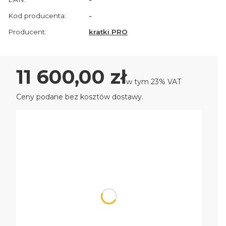
Kod producenta:
-
Producent:
kratki PRO
Cena
11 600,00 zł
w tym 23% VAT
w tym
23%
VAT
Ceny podane bez kosztów dostawy.
Wybierz wariant produktu:
Poszczególne warianty mogą różnić się ceną
czarne wyłożenie
Opcjonalne
Wybierz
podstawa/stojak
Opcjonalne
Wybierz