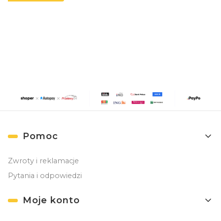
Zapisując się, akceptujesz nasz
Regulamin
(w zakresie dotyczącym
Newslettera). Przetwarzanie danych odbywa się zgodnie z
Polityką
prywatności
.
Linki w stopce
Pomoc
Zwroty i reklamacje
Pytania i odpowiedzi
Moje konto