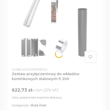
Kod produktu
GC585_20220915105900
Zestaw przyłączeniowy do wkładów
kominkowych stalowych fi 200
Cena brutto
622,73 zł
w tym %s VAT
w tym
23%
VAT
Ceny podane bez kosztów dostawy.
Dostępność:
duża ilość