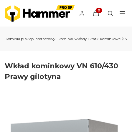
Produkty w koszyk
Otwórz wy
iKominki.pl sklep internetowy - kominki, wkłady i kratki kominkowe
Wkł
Wkład kominkowy VN 610/430
Prawy gilotyna