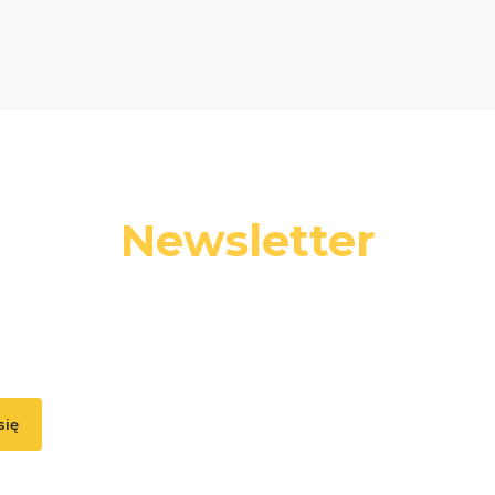
Newsletter
 swój adres e-mail, jeżeli chcesz otrzymywać informacje o nowośc
promocjach.
się
, akceptujesz nasz
Regulamin
(w zakresie dotyczącym Newslettera). Przetwa