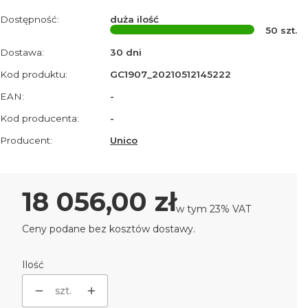
Dostępność:
duża ilość
50
szt.
Dostawa:
30 dni
Kod produktu:
GC1907_20210512145222
EAN:
-
Kod producenta:
-
Producent:
Unico
Cena
18 056,00 zł
w tym 23% VAT
w tym
23%
VAT
Ceny podane bez kosztów dostawy.
Ilość
szt.