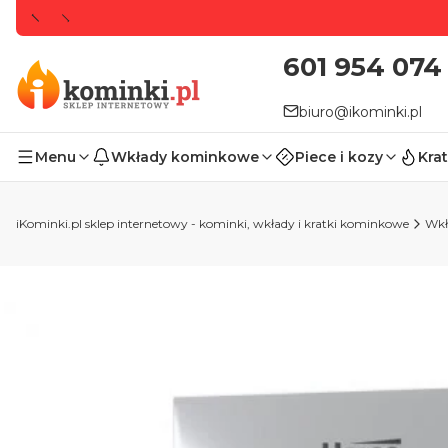
601 954 074
biuro@ikominki.pl
Menu
Wkłady kominkowe
Piece i kozy
Krat
iKominki.pl sklep internetowy - kominki, wkłady i kratki kominkowe
Wkł