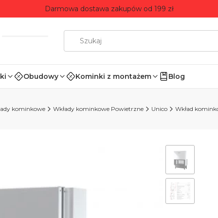
Darmowa dostawa zakupów od 199 zł
ki
Obudowy
Kominki z montażem
Blog
ady kominkowe
Wkłady kominkowe Powietrzne
Unico
Wkład kominko