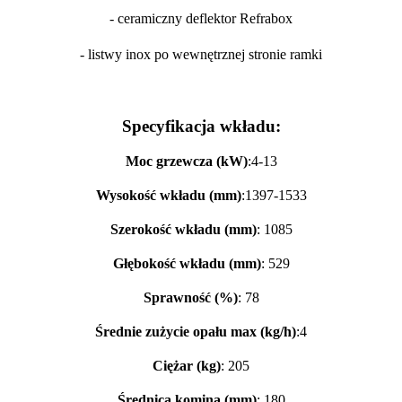
- ceramiczny deflektor Refrabox
- listwy inox po wewnętrznej stronie ramki
Specyfikacja wkładu:
Moc grzewcza (kW)
:4-13
Wysokość wkładu (mm)
:1397-1533
Szerokość wkładu (mm)
: 1085
Głębokość wkładu (mm)
: 529
Sprawność (%)
: 78
Średnie zużycie opału max (kg/h)
:4
Ciężar (kg)
: 205
Średnica komina (mm)
: 180