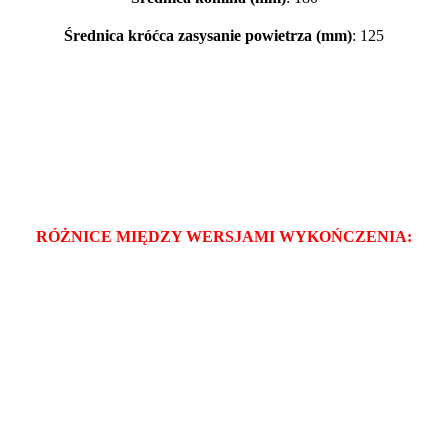
Średnica króćca zasysanie powietrza (mm)
: 125
RÓŻNICE MIĘDZY WERSJAMI WYKOŃCZENIA:
Ceny promocyjne:
Usługa montażu
em