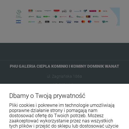
PHU GALERIA CIEPŁA KOMINKI I KOMINY DOMINIK WANAT
ul. Zagnańska 186a
25-563 Kielce
Dbamy o Twoją prywatność
601954074
Pliki cookies i pokrewne im technologie umożliwiają
biuro@ikominki.pl
poprawne działanie strony i pomagają nam
dostosować ofertę do Twoich potrzeb. Możesz
zaakceptować wykorzystanie przez nas wszystkich
Pomoc
tych plików i przejść do sklepu lub dostosować użycie