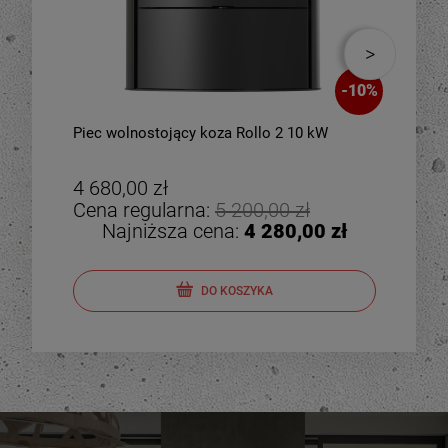
-
10
%
Piec wolnostojący koza Rollo 2 10 kW
Piec
zes
4 680,00 zł
4 8
Cena regularna:
5 200,00 zł
Cen
Najniższa cena:
4 280,00 zł
DO KOSZYKA