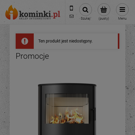
601954074
biuro@ikominki.pl
Szukaj
(pusty)
Menu
Ten produkt jest niedostępny.
Promocje