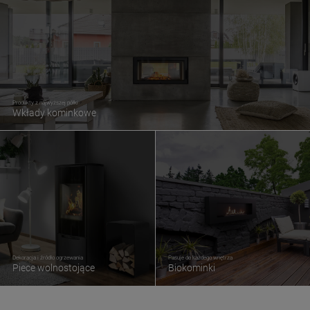
Produkty z najwyższej półki
Wkłady kominkowe
Dekoracja i źródło ogrzewania
Pasuje do każdego wnętrza
Piece wolnostojące
Biokominki