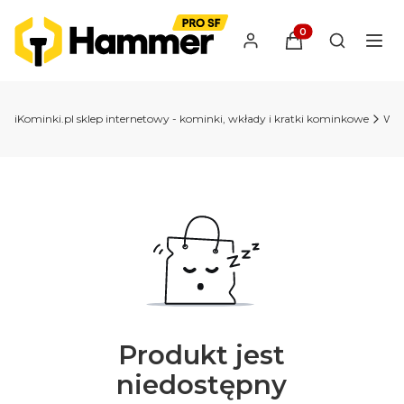
Produkty w koszyk
Otwórz wy
iKominki.pl sklep internetowy - kominki, wkłady i kratki kominkowe
Wkł
Produkt jest
niedostępny